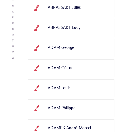
M
N
ABRASSART Jules
O
P
Q
ABRASSART Lucy
R
S
T
U
ADAM George
V
W
ADAM Gérard
ADAM Louis
ADAM Philippe
ADAMEK André-Marcel