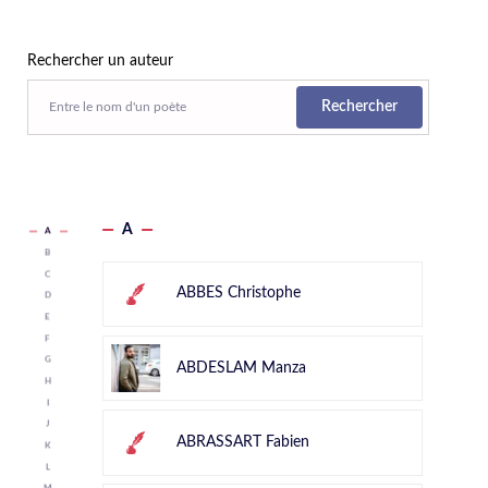
Rechercher un auteur
Rechercher
A
A
B
C
ABBES Christophe
D
E
F
G
ABDESLAM Manza
H
I
J
ABRASSART Fabien
K
L