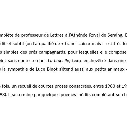
omplète de professeur de Lettres à l’Athénée Royal de Seraing
it et subtil (on l’a qualifié de «
franciscain
» mais il est très l
urs simples des prés campagnards, pour lesquelles elle compose,
teint sans conteste dans
La brunelle
, texte enchevêtré dans une
is la sympathie de Luce Binot s’étend aussi aux petits animaux 
fois, un recueil de courtes proses consacrées, entre 1983 et 199
993). Il se termine par quelques poèmes inédits complétant son h