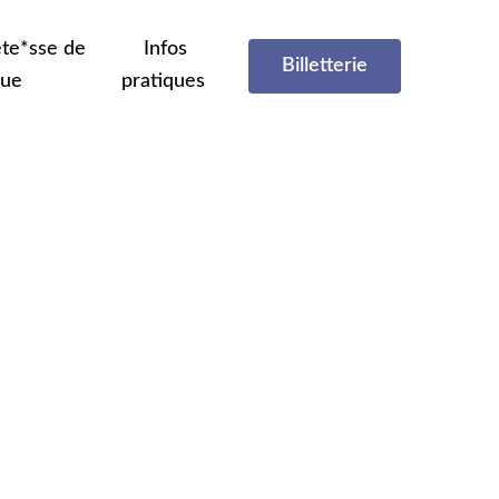
te*sse de
Infos
Billetterie
que
pratiques