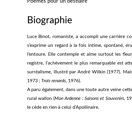
Poèmes pour un bestiaire
Biographie
Luce Binot, romaniste, a accompli une carrière c
s’exprime un regard à la fois intime, spontané, érud
l’entoure. Elle contemple et aime surtout les fle
registre, l’achèvement le plus remarquable est at
surréalisme, illustré par André Wilkin (1977). Ma
1973
;
Trois renards
, 1976).
A paru également, dans une toute autre veine cette 
rural wallon (
Mon Ardenne
: Saisons et Souvenirs
, 1
le cède en rien à celui d’Apollinaire.