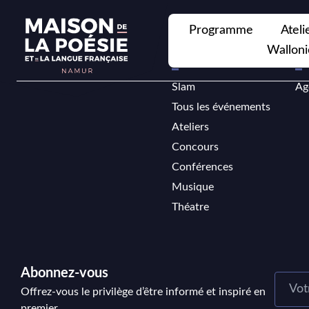
Programme
Ateli
Walloni
Programme
At
Slam
Ag
Tous les événements
Ateliers
Concours
Conférences
Musique
Théatre
Abonnez-vous
Offrez-vous le privilège d’être informé et inspiré en
premier