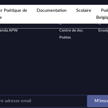
er Poétique de
Documentation
Scolaire
Poè
e
Belgi
elier Poétique de Wallonie
Documentation
Scola
enda APW
Centre de doc
Ensei
Poètes