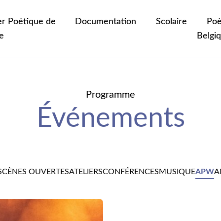
er Poétique de
Documentation
Scolaire
Poè
e
Belgi
Programme
Événements
SCÈNES OUVERTES
ATELIERS
CONFÉRENCES
MUSIQUE
APW
A