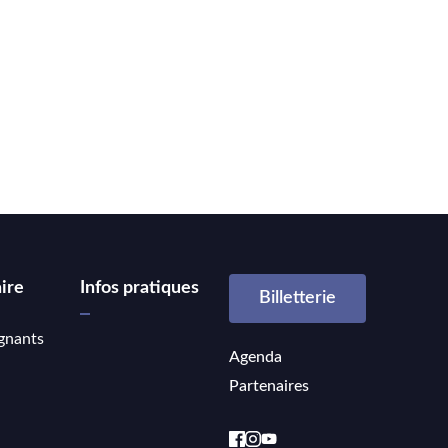
ire
Infos pratiques
Billetterie
gnants
Agenda
Partenaires