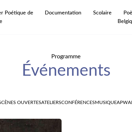
er Poétique de
Documentation
Scolaire
Poè
e
Belgi
Programme
Événements
SCÈNES OUVERTES
ATELIERS
CONFÉRENCES
MUSIQUE
APW
A