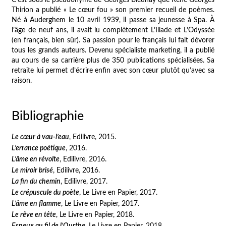
C’est sous le pseudonyme de Georges Bleuhay que René Georges
Thirion a publié « Le cœur fou » son premier recueil de poèmes.
Né à Auderghem le 10 avril 1939, il passe sa jeunesse à Spa. À
l’âge de neuf ans, il avait lu complètement
L’Iliade
et
L’Odyssée
(en français, bien sûr). Sa passion pour le français lui fait dévorer
tous les grands auteurs. Devenu spécialiste marketing, il a publié
au cours de sa carrière plus de 350 publications spécialisées. Sa
retraite lui permet d’écrire enfin avec son cœur plutôt qu’avec sa
raison.
Bibliographie
Le cœur à vau-l’eau
, Edilivre, 2015.
L’errance poétique
, 2016.
L’âme en révolte
, Edilivre, 2016.
Le miroir brisé
, Edilivre, 2016.
La fin du chemin
, Edilivre, 2017.
Le crépuscule du poète
, Le Livre en Papier, 2017.
L’âme en flamme
, Le Livre en Papier, 2017.
Le rêve en tête
, Le Livre en Papier, 2018.