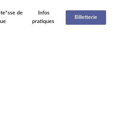
te*sse de
Infos
Billetterie
que
pratiques