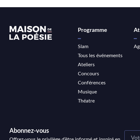
Programme
At
Slam
Ag
Tous les événements
Ateliers
Concours
Conférences
Musique
Théatre
Abonnez-vous
Offrez-vous le privilège d’être informé et inspiré en