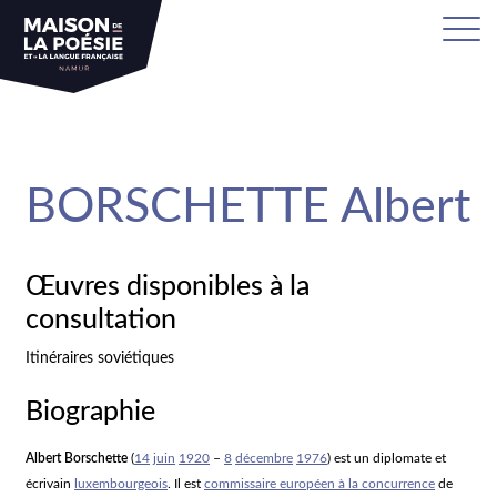
sa
BORSCHETTE Albert
Œuvres disponibles à la
consultation
Itinéraires soviétiques
Biographie
Albert Borschette
(
14
juin
1920
–
8
décembre
1976
) est un diplomate et
écrivain
luxembourgeois
. Il est
commissaire européen à la concurrence
de