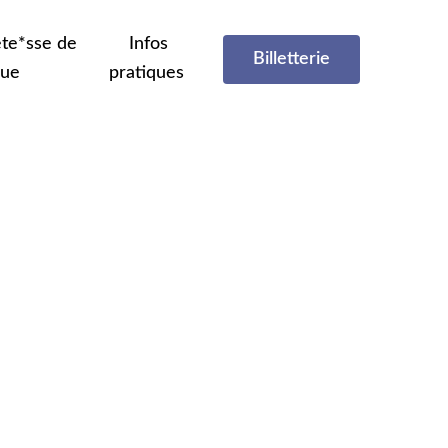
te*sse de
Infos
Billetterie
que
pratiques