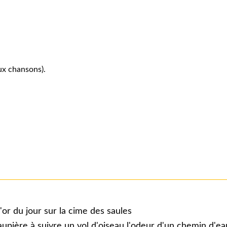
ux chansons).
or du jour sur la cime des saules
aupière à suivre un vol d'oiseau l'odeur d'un chemin d'