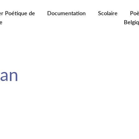
er Poétique de
Documentation
Scolaire
Poè
e
Belgi
an