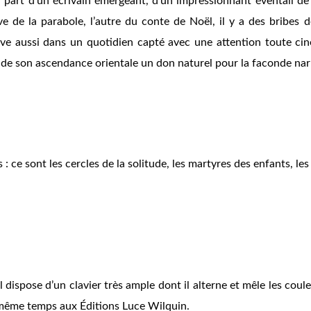
la part d’un écrivain émergeant, d’un impressionnant éventail 
e de la parabole, l’autre du conte de Noël, il y a des bribes de
rouve aussi dans un quotidien capté avec une attention toute ciné
 de son ascendance orientale un don naturel pour la faconde narrat
 : ce sont les cercles de la solitude, les martyres des enfants, les
l dispose d’un clavier très ample dont il alterne et mêle les cou
n même temps aux Éditions Luce Wilquin.