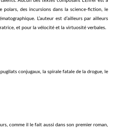
de talents. Aucun des textes composant
L’Enfer est à
 polars, des incursions dans la science-fiction, le
matographique. L’auteur est d’ailleurs par ailleurs
rice, et pour la vélocité et la virtuosité verbales.
 pugilats conjugaux, la spirale fatale de la drogue, le
leurs, comme il le fait aussi dans son premier roman,