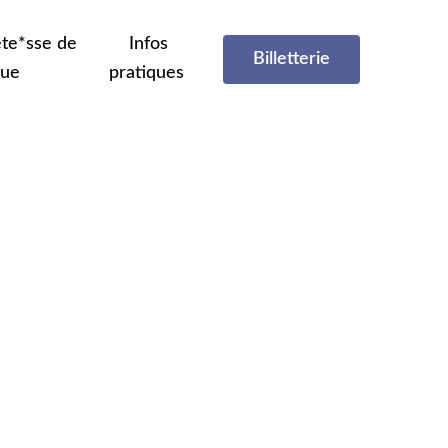
te*sse de
Infos
Billetterie
que
pratiques