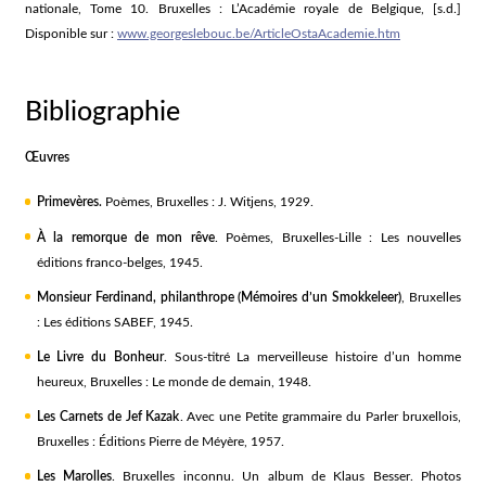
nationale, Tome 10. Bruxelles : L’Académie royale de Belgique, [s.d.]
Disponible sur :
www.georgeslebouc.be/ArticleOstaAcademie.htm
Bibliographie
Œuvres
Primevères
.
Poèmes, Bruxelles : J. Witjens, 1929.
À la remorque de mon rêve
. Poèmes, Bruxelles-Lille : Les nouvelles
éditions franco-belges, 1945.
Monsieur Ferdinand, philanthrope (Mémoires d’un Smokkeleer)
, Bruxelles
: Les éditions SABEF, 1945.
Le Livre du Bonheur
. Sous-titré La merveilleuse histoire d’un homme
heureux, Bruxelles : Le monde de demain, 1948.
Les Carnets de Jef Kazak
. Avec une Petite grammaire du Parler bruxellois,
Bruxelles : Éditions Pierre de Méyère, 1957.
Les Marolles
. Bruxelles inconnu. Un album de Klaus Besser. Photos