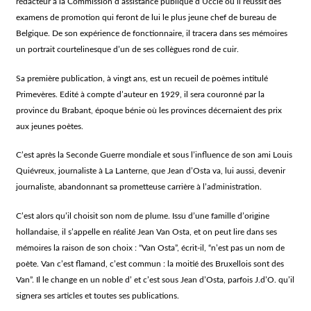
rédacteur à la Commission d’assistance publique d’Uccle où il réussit des
examens de promotion qui feront de lui le plus jeune chef de bureau de
Belgique. De son expérience de fonctionnaire, il tracera dans ses mémoires
un portrait courtelinesque d’un de ses collègues rond de cuir.
Sa première publication, à vingt ans, est un recueil de poèmes intitulé
Primevères. Edité à compte d’auteur en 1929, il sera couronné par la
province du Brabant, époque bénie où les provinces décernaient des prix
aux jeunes poètes.
C’est après la Seconde Guerre mondiale et sous l’influence de son ami Louis
Quiévreux, journaliste à La Lanterne, que Jean d’Osta va, lui aussi, devenir
journaliste, abandonnant sa prometteuse carrière à l’administration.
C’est alors qu’il choisit son nom de plume. Issu d’une famille d’origine
hollandaise, il s’appelle en réalité Jean Van Osta, et on peut lire dans ses
mémoires la raison de son choix : “Van Osta”, écrit-il, “n’est pas un nom de
poète. Van c’est flamand, c’est commun : la moitié des Bruxellois sont des
Van”. Il le change en un noble d’ et c’est sous Jean d’Osta, parfois J.d’O. qu’il
signera ses articles et toutes ses publications.