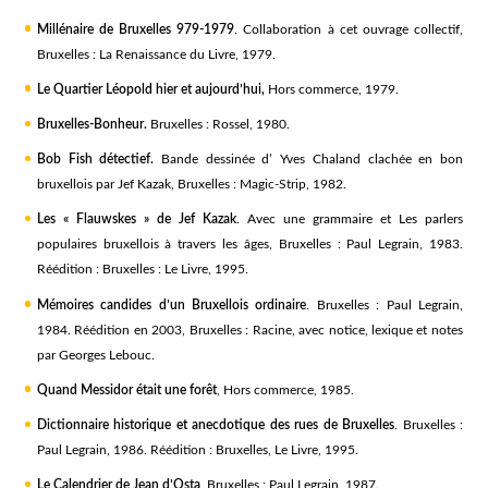
Millénaire de Bruxelles 979-1979
. Collaboration à cet ouvrage collectif,
Bruxelles : La Renaissance du Livre, 1979.
Le Quartier Léopold hier et aujourd’hui
,
Hors commerce, 1979.
Bruxelles-Bonheur
.
Bruxelles : Rossel, 1980.
Bob Fish détectief
.
Bande dessinée d’ Yves Chaland clachée en bon
bruxellois par Jef Kazak, Bruxelles : Magic-Strip, 1982.
Les « Flauwskes » de Jef Kazak
. Avec une grammaire et Les parlers
populaires bruxellois à travers les âges, Bruxelles : Paul Legrain, 1983.
Réédition : Bruxelles : Le Livre, 1995.
Mémoires candides d’un Bruxellois ordinaire
. Bruxelles : Paul Legrain,
1984. Réédition en 2003, Bruxelles : Racine, avec notice, lexique et notes
par Georges Lebouc.
Quand Messidor était une forêt
, Hors commerce, 1985.
Dictionnaire historique et anecdotique des rues de Bruxelles
. Bruxelles :
Paul Legrain, 1986. Réédition : Bruxelles, Le Livre, 1995.
Le Calendrier de Jean d’Osta
, Bruxelles : Paul Legrain, 1987.