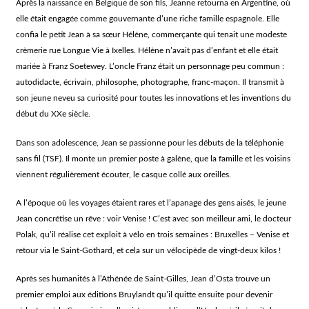
Après la naissance en Belgique de son fils, Jeanne retourna en Argentine, où
elle était engagée comme gouvernante d’une riche famille espagnole. Elle
confia le petit Jean à sa sœur Hélène, commerçante qui tenait une modeste
crèmerie rue Longue Vie à Ixelles. Hélène n’avait pas d’enfant et elle était
mariée à Franz Soetewey. L’oncle Franz était un personnage peu commun :
autodidacte, écrivain, philosophe, photographe, franc-maçon. Il transmit à
son jeune neveu sa curiosité pour toutes les innovations et les inventions du
début du XXe siècle.
Dans son adolescence, Jean se passionne pour les débuts de la téléphonie
sans fil (TSF). Il monte un premier poste à galène, que la famille et les voisins
viennent régulièrement écouter, le casque collé aux oreilles.
A l’époque où les voyages étaient rares et l’apanage des gens aisés, le jeune
Jean concrétise un rêve : voir Venise ! C’est avec son meilleur ami, le docteur
Polak, qu’il réalise cet exploit à vélo en trois semaines : Bruxelles – Venise et
retour via le Saint-Gothard, et cela sur un vélocipède de vingt-deux kilos !
Après ses humanités à l’Athénée de Saint-Gilles, Jean d’Osta trouve un
premier emploi aux éditions Bruylandt qu’il quitte ensuite pour devenir