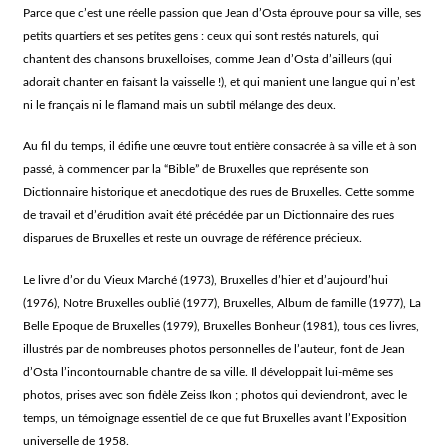
Parce que c’est une réelle passion que Jean d’Osta éprouve pour sa ville, ses
petits quartiers et ses petites gens : ceux qui sont restés naturels, qui
chantent des chansons bruxelloises, comme Jean d’Osta d’ailleurs (qui
adorait chanter en faisant la vaisselle !), et qui manient une langue qui n’est
ni le français ni le flamand mais un subtil mélange des deux.
Au fil du temps, il édifie une œuvre tout entière consacrée à sa ville et à son
passé, à commencer par la “Bible” de Bruxelles que représente son
Dictionnaire historique et anecdotique des rues de Bruxelles. Cette somme
de travail et d’érudition avait été précédée par un Dictionnaire des rues
disparues de Bruxelles et reste un ouvrage de référence précieux.
Le livre d’or du Vieux Marché (1973), Bruxelles d’hier et d’aujourd’hui
(1976), Notre Bruxelles oublié (1977), Bruxelles, Album de famille (1977), La
Belle Epoque de Bruxelles (1979), Bruxelles Bonheur (1981), tous ces livres,
illustrés par de nombreuses photos personnelles de l’auteur, font de Jean
d’Osta l’incontournable chantre de sa ville. Il développait lui-même ses
photos, prises avec son fidèle Zeiss Ikon ; photos qui deviendront, avec le
temps, un témoignage essentiel de ce que fut Bruxelles avant l’Exposition
universelle de 1958.