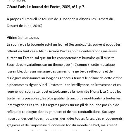
l’informulée.
Gérard Paris, Le Journal des Poètes, 2009, n°1, p.7.
À propos du recueil Le fou rire de la Joconde (Editions Les Carnets du
Dessert de Lune, 2010)
Vitrine à phantasmes
Le sourire de la Joconde est-il un leurre? Ses ambiguïtés souvent évoquées
offrent en tout cas à Alain Germoz l’occasion de contestations majeures
autant sur l’art en soi que sur les comportements humains qu’il suscite.
Sous-titrée « variations sur un thème trop (mé)connu », cette mosaïque
rassemble, dans un mélange des genres, une gerbe de réflexions et de
dialogues moissonnés au long des années à travers le prisme de cette vitrine
à phantasmes signée Vinci. Textes tout en intelligence, en irrévérence et en
rouerie, qui soumettent cet ectoplasme de la nommée Mona Lisa à tous les
traitements possibles (des plus gratifiants aux plus mortifiants), à toutes les
interrogations et à tous les regards posés sur un pli de bouche passible de
refléter le catalogue de nos grimaces et de nos contradictions. Saccage
magistral des certitudes hautaines, des idées toutes faites, des engouements
grégaires et de l’imposture d’icônes en toc du monde de l’art, mais mené