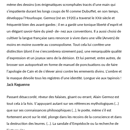
même des dessins (ces énigmatiques scromphales tracés d’une main qui
s’impatiente durant les longs coups de fil comme Dubuffet, en son temps,
développa l’Hourloupe. Germoz (né en 1920) a traversé le XXè siècle et
fréquenté bien des avant-gardes ; il en a gardé une tonique liberté d’esprit et
un élégant savoir-faire du pied- de- nez aux conventions. Il a aussi choisi de
cultiver la langue française sans renoncer à vivre dans une ville (Anvers) de
moins en moine ouverte au cosmopolisme. Tout cela lui confère une
distinction (dont il ne s’encombrera sûrement pas), une remarquable qualité
d’expression et un joyeux sens de la dérision. Et lui permet, entre autres, de
brosser son autoportrait en forme de manuel de ponctuations ou de faire
l’apologie de Caïn et de s’élever ainsi contre les errements divins. L’ombre et
le masque dévoile tous les registres d’une identité. Longue vie aux tapinois !
Jack Keguenne
Passant désaccordé, rêveur des falaises, gisant ou errant, Alain Germoz est
tout cela à la fois. S’appuyant autant sur ses références mythologiques (…)
que sur ses connaissances philosophiques (…), le poète, même s’il est
fortement ancré sur le réel, plonge dans les recoins de la conscience et dans
la destruction des leurres. (…). La sandale d’Empédocle ou la recherche de