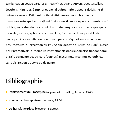
tendances en vogue dans les années vingt, quand Anvers, avec Ostaijen,
Joostens, Neuhuys, Seuphor et bien d’autres, flirtera avec le dadaïsme et
autres « -ismes ». Estimant l’activité littéraire incompatible avec le
journalisme (tel qu’il est pratiqué à l’époque, il renonce pendant trente ans à
publier, sans abandonner l’écrit. Fin quatre-vingts, il revient avec quelques
recueils (poèmes, aphorisme,s nouvelles), évite autant que possible de
participer à la « vie littéraire », renonce par conséquent aux distinctions et
prix littéraires, à l’exception du Prix Adam, décerné à « Archipel » qu’il a crée
pour promouvoir la littérature internationale dans le domaine francophone
et faire connaître des auteurs “connus”, méconnus, inconnus ou oubliés,
sans distinction de style ou de genre.
Bibliographie
L’enlèvement de Proserpine
(argument de ballet), Anvers, 1948.
Ecorce de chair
(poèmes), Anvers, 1954.
Le Transfuge
(pièce brève en 3 actes).