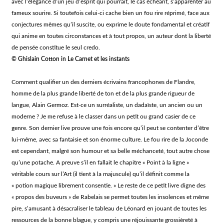
avec l’élégance d’un jeu d’esprit qui pourrait, le cas échéant, s’apparenter au
fameux sourire. Si toutefois celui-ci cache bien un fou rire réprimé, face aux
conjectures mêmes qu’il suscite, ou exprime le doute fondamental et créatif
qui anime en toutes circonstances et à tout propos, un auteur dont la liberté
de pensée constitue le seul credo.
© Ghislain Cotton in Le Carnet et les instants
Comment qualifier un des derniers écrivains francophones de Flandre,
homme de la plus grande liberté de ton et de la plus grande rigueur de
langue, Alain Germoz. Est-ce un surréaliste, un dadaïste, un ancien ou un
moderne ? Je me refuse à le classer dans un petit ou grand casier de ce
genre. Son dernier live prouve une fois encore qu’il peut se contenter d’être
lui-même, avec sa fantaisie et son énorme culture.
Le fou rire de la Joconde
est cependant, malgré son humour et sa belle méchanceté, tout autre chose
qu’une potache. A preuve s’il en fallait le chapitre « Point à la ligne »
véritable cours sur l’Art (il tient à la majuscule) qu’il définit comme la
« potion magique librement consentie. » Le reste de ce petit livre digne des
« propos des buveurs » de Rabelais se permet toutes les insolences et même
pire, s’amusant à désacraliser le tableau de Léonard en jouant de toutes les
ressources de la bonne blague, y compris une réjouissante grossièreté à