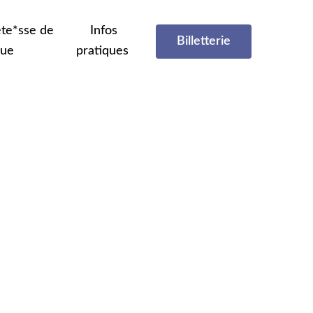
te*sse de
Infos
Billetterie
que
pratiques