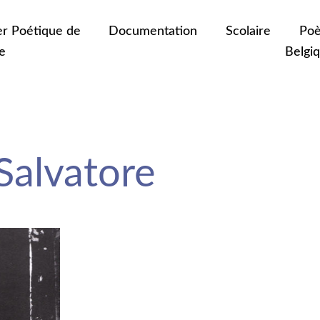
er Poétique de
Documentation
Scolaire
Poè
e
Belgi
alvatore