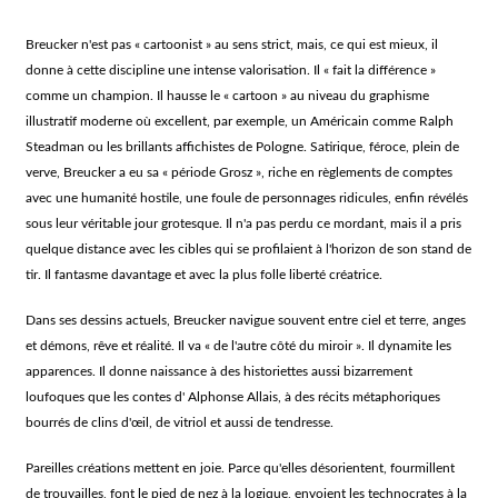
Breucker n'est pas « cartoonist » au sens strict, mais, ce qui est mieux, il
donne à cette discipline une intense valorisation. Il « fait la différence »
comme un champion. Il hausse le « cartoon » au niveau du graphisme
illustratif moderne où excellent, par exemple, un Américain comme Ralph
Steadman ou les brillants affichistes de Pologne. Satirique, féroce, plein de
verve, Breucker a eu sa « période Grosz », riche en règlements de comptes
avec une humanité hostile, une foule de personnages ridicules, enfin révélés
sous leur véritable jour grotesque. Il n'a pas perdu ce mordant, mais il a pris
quelque distance avec les cibles qui se profilaient à l'horizon de son stand de
tir. Il fantasme davantage et avec la plus folle liberté créatrice.
Dans ses dessins actuels, Breucker navigue souvent entre ciel et terre, anges
et démons, rêve et réalité. Il va « de l'autre côté du miroir ». Il dynamite les
apparences. Il donne naissance à des historiettes aussi bizarrement
loufoques que les contes d' Alphonse Allais, à des récits métaphoriques
bourrés de clins d'œil, de vitriol et aussi de tendresse.
Pareilles créations mettent en joie. Parce qu'elles désorientent, fourmillent
de trouvailles, font le pied de nez à la logique, envoient les technocrates à la