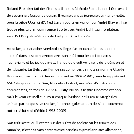
Roland Breucker fait des études artistiques à l’école Saint-Luc de Liège avant
de devenir professeur de dessin. Il réalise dans sa jeunesse des marionnettes
pour la pièce Ubu roi d'Alfred Jarry traduite en wallon par André Blavier. Il se
trouve plus tard en connivence étroite avec André Balthazar, fondateur,
avec Pol Bury, des éditions du Daily-Bul à La Louvière.
Breucker, aux attaches verviétoises, liégeoises et canadiennes, a donc
stimulé dans ces compagnonnages son goût pour les dictionnaires,
l’aphorisme et les jeux de mots. Il a toujours cultivé le sens de la dérision et
de l’absurde. En Belgique, l’un de ses complices de mots se nomme Claude
Bourgeyx, avec qui il réalise notamment en 1990-1991, pour le supplément
MAD du quotidien Le Soir, Nobody’s Perfect, une série d’illustrations
commentées, éditées en 1997 au Daily-Bul sous le titre L’homme est bon
mais le veau est meilleur. Pour chaque livraison de la revue Marginales,
animée par Jacques De Decker, il donne également un dessin de couverture
qui sert à lui seul d’édito (1998-2009).
Son trait acéré, qu’il exerce sur des sujets de société ou les travers des
humains, n’est pas sans parenté avec certains expressionnistes allemands,