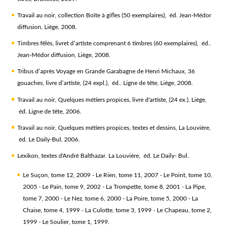
Travail au noir
, collection Boîte à gifles (50 exemplaires), éd. Jean-Médor
diffusion, Liège, 2008.
Timbres fêlés
, livret d’artiste comprenant 6 timbres (60 exemplaires), éd..
Jean-Médor diffusion, Liège, 2008.
Tribus d’après Voyage en Grande Garabagne
de Henri Michaux, 36
gouaches, livre d’artiste, (24 expl.), éd.. Ligne de tête, Liège, 2008.
Travail au noir
, Quelques métiers propices, livre d'artiste, (24 ex.), Liège,
éd. Ligne de tête, 2006.
Travail au noir
, Quelques métiers propices, textes et dessins, La Louvière,
éd. Le Daily-Bul, 2006.
Lexikon
, textes d'André Balthazar. La Louvière, éd. Le Daily- Bul.
Le Suçon
, tome 12, 2009 -
Le Rien
, tome 11, 2007 -
Le Point
, tome 10,
2005 -
Le Pain
, tome 9, 2002 -
La Trompette
, tome 8, 2001 -
La Pipe
,
tome 7, 2000 -
Le Nez
, tome 6, 2000 -
La Poire
, tome 5, 2000 -
La
Chaise
, tome 4, 1999 -
La Culotte
, tome 3, 1999 -
Le Chapeau
, tome 2,
1999 -
Le Soulier
, tome 1, 1999.