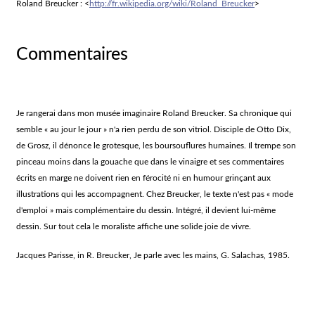
Roland Breucker : <
http://fr.wikipedia.org/wiki/Roland_Breucker
>
Commentaires
Je rangerai dans mon musée imaginaire Roland Breucker. Sa chronique qui
semble « au jour le jour » n'a rien perdu de son vitriol. Disciple de Otto Dix,
de Grosz, il dénonce le grotesque, les boursouflures humaines. Il trempe son
pinceau moins dans la gouache que dans le vinaigre et ses commentaires
écrits en marge ne doivent rien en férocité ni en humour grinçant aux
illustrations qui les accompagnent. Chez Breucker, le texte n'est pas « mode
d'emploi » mais complémentaire du dessin. Intégré, il devient lui-même
dessin. Sur tout cela le moraliste affiche une solide joie de vivre.
Jacques Parisse, in R. Breucker,
Je parle avec les mains
, G. Salachas, 1985.