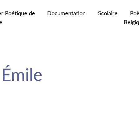
er Poétique de
Documentation
Scolaire
Poè
e
Belgi
Émile