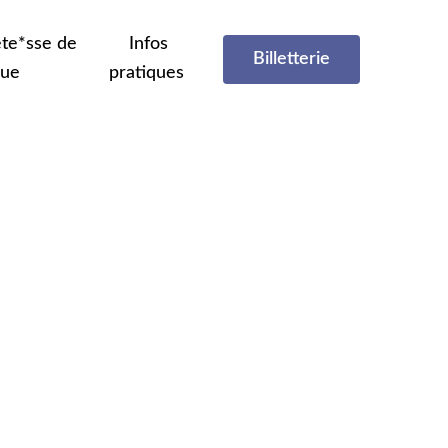
te*sse de
Infos
Billetterie
que
pratiques