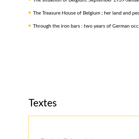
The situation of Belgium, September 1939-Janua
The Treasure House of Belgium ; her land and peop
Through the iron bars : two years of German oc
Textes