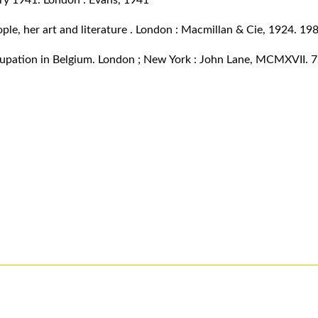
ry 1941. London : Evans, 1941
le, her art and literature . London : Macmillan & Cie, 1924. 198
cupation in Belgium. London ; New York : John Lane, MCMXVII. 7