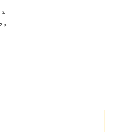
 p.
2 p.