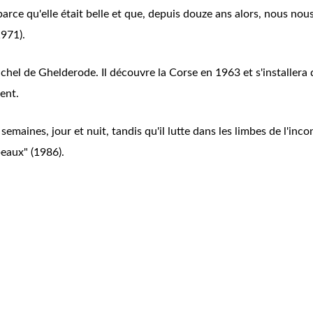
parce qu'elle était belle et que, depuis douze ans alors, nous no
1971).
hel de Ghelderode. Il découvre la Corse en 1963 et s'installera d
ent.
emaines, jour et nuit, tandis qu'il lutte dans les limbes de l'inc
beaux" (1986).