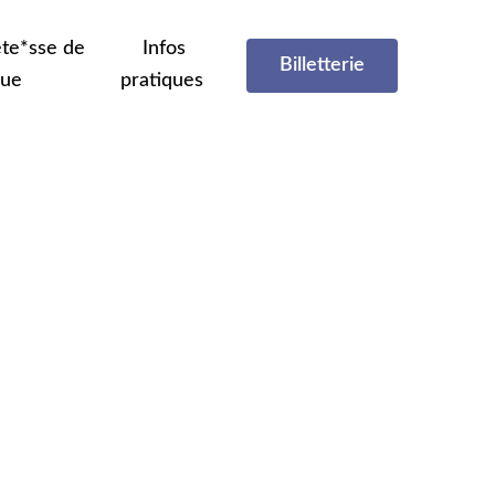
te*sse de
Infos
Billetterie
que
pratiques