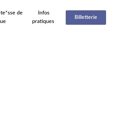
te*sse de
Infos
Billetterie
que
pratiques