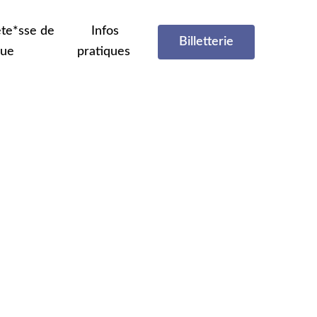
te*sse de
Infos
Billetterie
que
pratiques