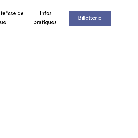
te*sse de
Infos
Billetterie
que
pratiques