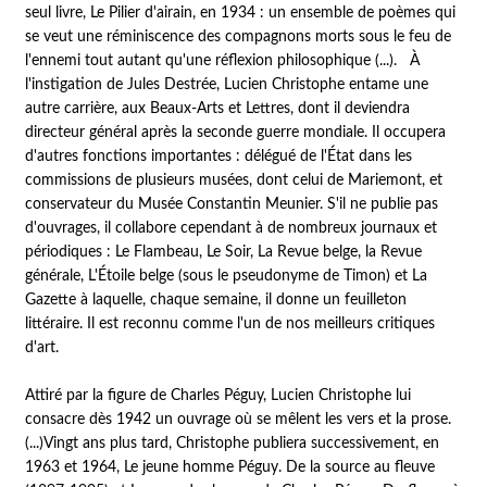
seul livre,
Le Pilier d'airain
, en 1934 : un ensemble de poèmes qui
se veut une réminiscence des compagnons morts sous le feu de
l'ennemi tout autant qu'une réflexion philosophique (...). À
l'instigation de Jules Destrée, Lucien Christophe entame une
autre carrière, aux Beaux-Arts et Lettres, dont il deviendra
directeur général après la seconde guerre mondiale. Il occupera
d'autres fonctions importantes : délégué de l'État dans les
commissions de plusieurs musées, dont celui de Mariemont, et
conservateur du Musée Constantin Meunier. S'il ne publie pas
d'ouvrages, il collabore cependant à de nombreux journaux et
périodiques :
Le Flambeau, Le Soir, La Revue belge, la Revue
générale, L'Étoile belge
(sous le pseudonyme de Timon) et
La
Gazette
à laquelle, chaque semaine, il donne un feuilleton
littéraire. Il est reconnu comme l'un de nos meilleurs critiques
d'art.
Attiré par la figure de Charles Péguy, Lucien Christophe lui
consacre dès 1942 un ouvrage où se mêlent les vers et la prose.
(...)Vingt ans plus tard, Christophe publiera successivement, en
1963 et 1964, Le jeune homme Péguy. De la source au fleuve