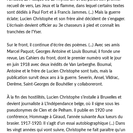
recueil de vers,
Les Jeux et la flamme
, dans lequel certains textes
sont dédiés à Paul Fort et à Francis Jammes. (...) Mais la guerre
éclate; Lucien Christophe et son frère aîné décident de s'engager.
L'écrivain devient officier au 3e chasseurs à pied et connaît les
tranchées de l'Yser.
Sur le front, il continue d'écrire des poèmes. (...) Avec ses amis
Marcel Paquot, Georges Antoine et Louis Boumal, il fonde une
revue,
Les Cahiers du front,
dont le premier numéro voit le jour
en juin 1918 avec deux inédits de Van Lerberghe. Boumal,
Antoine et le frère de Lucien Christophe sont tués, mais la
publication survit deux ans à la guerre. Severin, Ansel, Vildrac,
Derême, Saint-Georges de Bouhélier y collaboreront.
À la fin des hostilités, Lucien Christophe s'installe à Bruxelles et
devient journaliste à
L'Indépendance belge
, où il signe sous les
pseudonymes de Clen et de Pelham. Il publie en 1920 une
conférence, Hommage à Giraud, l'année suivante
Aux lueurs du
brasier.
1917-1920. Il s'agit d'un essai autobiographique (...) Dans
les vingt années qui vont suivre, Christophe ne fait paraître qu'un