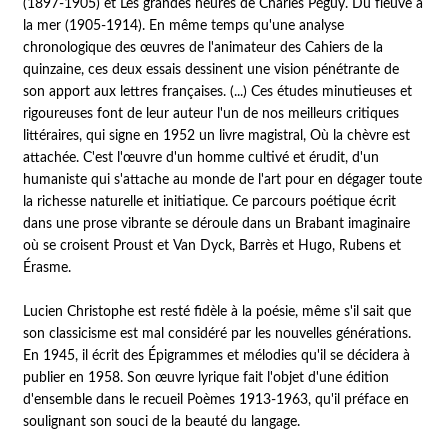
(1897-1905) et Les grandes heures de Charles Péguy. Du fleuve à
la mer (1905-1914). En même temps qu'une analyse
chronologique des œuvres de l'animateur des Cahiers de la
quinzaine, ces deux essais dessinent une vision pénétrante de
son apport aux lettres françaises. (...) Ces études minutieuses et
rigoureuses font de leur auteur l'un de nos meilleurs critiques
littéraires, qui signe en 1952 un livre magistral,
Où la chèvre est
attachée
. C'est l'œuvre d'un homme cultivé et érudit, d'un
humaniste qui s'attache au monde de l'art pour en dégager toute
la richesse naturelle et initiatique. Ce parcours poétique écrit
dans une prose vibrante se déroule dans un Brabant imaginaire
où se croisent Proust et Van Dyck, Barrès et Hugo, Rubens et
Érasme.
Lucien Christophe est resté fidèle à la poésie, même s'il sait que
son classicisme est mal considéré par les nouvelles générations.
En 1945, il écrit des Épigrammes et mélodies qu'il se décidera à
publier en 1958. Son œuvre lyrique fait l'objet d'une édition
d'ensemble dans le recueil Poèmes 1913-1963, qu'il préface en
soulignant son souci de la beauté du langage.