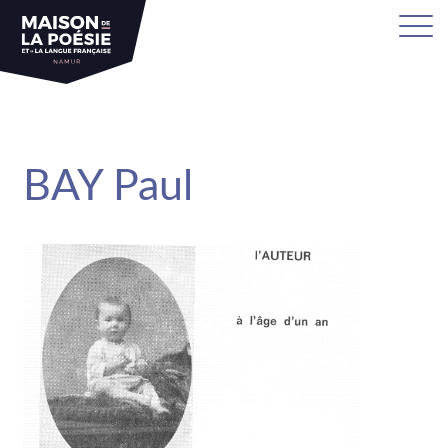
sa
BAY Paul