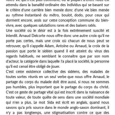
attendu dans la banalité ordinaire des individus qui se basant sur
le critère d’une carrière bien menée donc d’une vie bien menée
au rythme instantané du métro, boulot, dodo, pour ceux qui
dorment encore, assis sur cette conception commune du bien-
vivre, avec quelques salutations rares et des baisers ratés.
Une société où le désir est à la fois extrêmement suscité et
interdit. Arnaud Delcorte nous offre donc une autre croix qu’il ne
porte pas certes, mais une croix où chacun de nous peut se
retrouver, qu’il s’appelle Adam, Antoine ou Arnaud, la croix de la
passion que porte le sidéen quand il est atteint du virus des
regards habituels, ne semblant le connaitre que par son nom
d’acteur, la catégorie dans laquelle l’a placé la société, la personne
qu’il est censé être obligé de jouer.
C’est cette existence collective des sidéens, des malades de
toutes sortes réunis en un seul verbe que nous offre Arnaud, le
partage du corps du malade doit être aussi, si nous ne sommes
pas humbles, plus important que le partage du corps du christ.
C’est ce geste de partage vital qui est inscrit dans la naissance de
toute valeur, de toute quête de sens dans une société mondiale
qui n’en a plus. Le mot Sida est écrit en anglais, quand nous
savons qu’a pris source dans le monde anglo-saxon dominant, il
n’y a pas longtemps, une stigmatisation contre ce que des