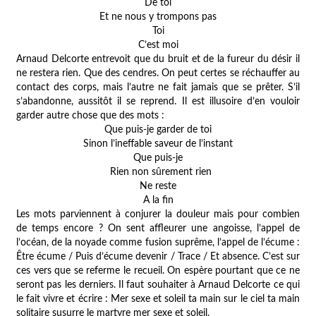
De toi
Et ne nous y trompons pas
Toi
C’est moi
Arnaud Delcorte entrevoit que du bruit et de la fureur du désir il
ne restera rien. Que des cendres. On peut certes se réchauffer au
contact des corps, mais l’autre ne fait jamais que se prêter. S’il
s’abandonne, aussitôt il se reprend. Il est illusoire d’en vouloir
garder autre chose que des mots :
Que puis-je garder de toi
Sinon l’ineffable saveur de l’instant
Que puis-je
Rien non sûrement rien
Ne reste
A la fin
Les mots parviennent à conjurer la douleur mais pour combien
de temps encore ? On sent affleurer une angoisse, l’appel de
l’océan, de la noyade comme fusion suprême, l’appel de l’écume :
Être écume / Puis d’écume devenir / Trace / Et absence
. C’est sur
ces vers que se referme le recueil. On espère pourtant que ce ne
seront pas les derniers. Il faut souhaiter à Arnaud Delcorte ce qui
le fait vivre et écrire :
Mer sexe et soleil ta main sur le ciel ta main
solitaire susurre le martyre mer sexe et soleil
.