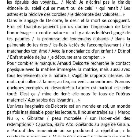
les épaules des voyants… / Non!: Je n’écrirai pas la timide
étincelle du soleil qui se meurt ou de celui / qui renaît / Les
astres et la récidive des corolles / le décompte des voluptés… »
Dans le langage de Delcorte, le désir et la mort se conjuguent.
Eros et Thanatos peuvent parfois donner l’impression de faire
bon ménage –
« contre nature » : « Il y a dans le désert gorgé de
tes paumes / la promesse de lendemains cuisants / dans la
palmeraie de tes rires / les flots lactés de l’accomplissement / tu
marchandes ton âme / Avec la nonchalance d’un enfant / Et moi
/ Enfant avide de jeu / je débourse sans compter… »
Pour combler le manque, Arnaud Delcorte recherche le contact
physique avec la matière immergée, la matrice, mais aussi avec
tous les éléments de la nature. Il s’agit de rapports intenses, de
mots qui collent à la mer, au feu, au vent aux embruns. Prenons
quelques exemples en désordre!:
« La mer est partout elle relie
tout!: C’est ça / mine de rien!: elle nous lie tous de l’utérus
maternel / Aux sables des levantins… »
L’univers imaginaire de Delcorte est un monde en soi, un monde
parfois insaisissable pour les lecteurs. Il nous entraîne au
« Maroc
Nu », « Gibraltar / peau morcelée / sur l’arc-en-ciel des
rédemptions / Caparica, Bairo Alto, Goélands au large de Giftun.
»
Partout des lieux-miroir où se produisent la répétition,
« le
cercle des obsessions »
. Mais le désir de voir n’achoppe pas sur le