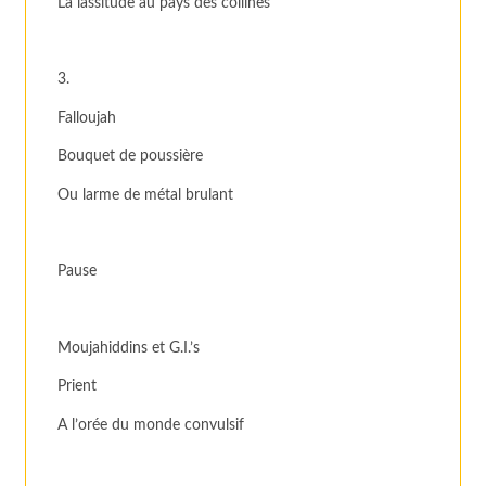
La lassitude au pays des collines
3.
Falloujah
Bouquet de poussière
Ou larme de métal brulant
Pause
Moujahiddins et G.I.’s
Prient
A l’orée du monde convulsif