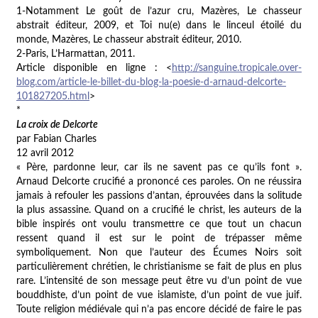
1-Notamment
Le goût de l’azur cru
, Mazères, Le chasseur
abstrait éditeur, 2009, et
Toi nu(e) dans le linceul étoilé du
monde
, Mazères, Le chasseur abstrait éditeur, 2010.
2-Paris, L’Harmattan, 2011.
Article disponible en ligne : <
http://sanguine.tropicale.over-
blog.com/article-le-billet-du-blog-la-poesie-d-arnaud-delcorte-
101827205.html
>
*
La croix de Delcorte
par Fabian Charles
12 avril 2012
« Père, pardonne leur, car ils ne savent pas ce qu’ils font ».
Arnaud Delcorte crucifié a prononcé ces paroles. On ne réussira
jamais à refouler les passions d’antan, éprouvées dans la solitude
la plus assassine. Quand on a crucifié le christ, les auteurs de la
bible inspirés ont voulu transmettre ce que tout un chacun
ressent quand il est sur le point de trépasser même
symboliquement. Non que l’auteur des Écumes Noirs soit
particulièrement chrétien, le christianisme se fait de plus en plus
rare. L’intensité de son message peut être vu d’un point de vue
bouddhiste, d’un point de vue islamiste, d’un point de vue juif.
Toute religion médiévale qui n’a pas encore décidé de faire le pas