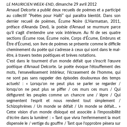
LE MAURICIEN WEEK-END
, dimanche 29 avril 2012
Arnaud Delcorte a publié deux recueils de poèmes et a participé
au collectif “Poètes pour Haïti” qui paraîtra bientôt. Dans son
dernier recueil de poèmes,
Écume Noire
(L’Harmattan, 2011,
préface d’Ananda Devi), la poésie d’Arnaud se murmure parce
qu’il s’agit d’entendre une voix intérieure. Au fil de ses quatre
sections (
Écume rose, Écume noire, Corps d’Écume, Embruns et
Être d’Écume
), son livre de poèmes se présente comme le difficile
cheminement du poète qui s’adresse à ceux qui sont dans le mal-
être, à travers textes poétiques et brèves notations.
C’est dans le tourment d’un monde défait que s’inscrit l’œuvre
poétique d’Arnaud Delcorte. Le poète évoque l’étouffement des
mots, l’ensevelissement intérieur, l’écrasement de l’homme, qui
ne sont pas sans rappeler des épisodes douloureux des temps
actuels! : « Lorsqu’on ne peut plus se parler se regarder /
lorsqu’on ne peut plus se piffer / ces murs ces murs / Qui
défigurent les peuples comme un chancre une / lèpre / Qui
segmentent l’esprit et nous rendent tout simplement /
Schizophrènes / Un monde se défait / Un monde se défait… »
Cette vision d’un monde disloqué est associée à l’impossibilité
d’écrire dans la lumière! : « Tant que vivra l’enfermement la mort
dispensée le / vertige du gouffre / Tant que l’opprobre pèsera sur