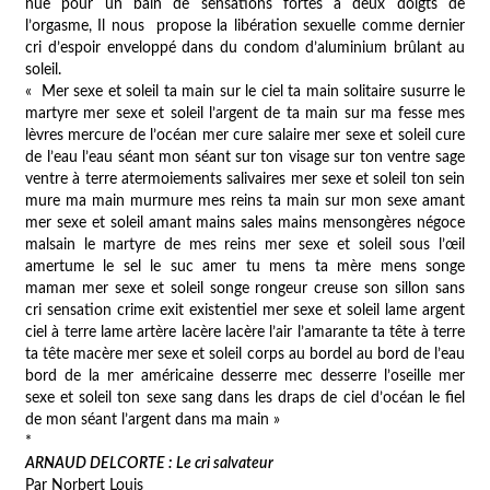
nue pour un bain de sensations fortes à deux doigts de
l’orgasme, Il nous propose la libération sexuelle comme dernier
cri d’espoir enveloppé dans du condom d’aluminium brûlant au
soleil.
« Mer sexe et soleil ta main sur le ciel ta main solitaire susurre le
martyre mer sexe et soleil l’argent de ta main sur ma fesse mes
lèvres mercure de l’océan mer cure salaire mer sexe et soleil cure
de l’eau l’eau séant mon séant sur ton visage sur ton ventre sage
ventre à terre atermoiements salivaires mer sexe et soleil ton sein
mure ma main murmure mes reins ta main sur mon sexe amant
mer sexe et soleil amant mains sales mains mensongères négoce
malsain le martyre de mes reins mer sexe et soleil sous l’œil
amertume le sel le suc amer tu mens ta mère mens songe
maman mer sexe et soleil songe rongeur creuse son sillon sans
cri sensation crime exit existentiel mer sexe et soleil lame argent
ciel à terre lame artère lacère lacère l’air l’amarante ta tête à terre
ta tête macère mer sexe et soleil corps au bordel au bord de l’eau
bord de la mer américaine desserre mec desserre l’oseille mer
sexe et soleil ton sexe sang dans les draps de ciel d’océan le fiel
de mon séant l’argent dans ma main »
*
ARNAUD DELCORTE : Le cri salvateur
Par Norbert Louis