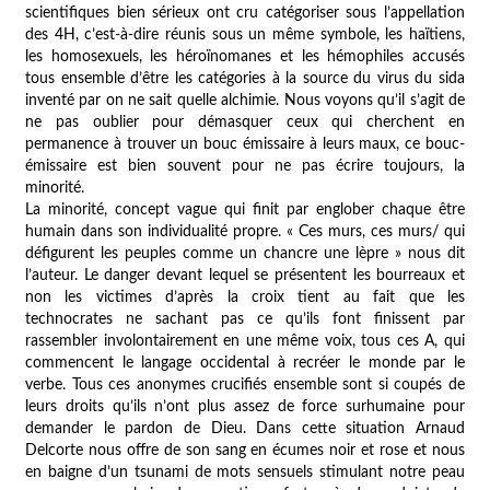
scientifiques bien sérieux ont cru catégoriser sous l’appellation
des 4H, c’est-à-dire réunis sous un même symbole, les haïtiens,
les homosexuels, les héroïnomanes et les hémophiles accusés
tous ensemble d’être les catégories à la source du virus du sida
inventé par on ne sait quelle alchimie. Nous voyons qu’il s’agit de
ne pas oublier pour démasquer ceux qui cherchent en
permanence à trouver un bouc émissaire à leurs maux, ce bouc-
émissaire est bien souvent pour ne pas écrire toujours, la
minorité.
La minorité, concept vague qui finit par englober chaque être
humain dans son individualité propre. « Ces murs, ces murs/ qui
défigurent les peuples comme un chancre une lèpre » nous dit
l’auteur. Le danger devant lequel se présentent les bourreaux et
non les victimes d’après la croix tient au fait que les
technocrates ne sachant pas ce qu’ils font finissent par
rassembler involontairement en une même voix, tous ces A, qui
commencent le langage occidental à recréer le monde par le
verbe. Tous ces anonymes crucifiés ensemble sont si coupés de
leurs droits qu’ils n’ont plus assez de force surhumaine pour
demander le pardon de Dieu. Dans cette situation Arnaud
Delcorte nous offre de son sang en écumes noir et rose et nous
en baigne d’un tsunami de mots sensuels stimulant notre peau