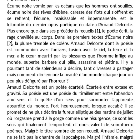
Écume noire vomie par les océans que les hommes ont souillés,
écume noire des rêves d’ébène, caresse des flots qui s’offrent et
se retirent, l’écume, insaisissable et impermanente, est le
leitmotiv du dernier opus poétique en date d’Arnaud Delcorte.
Plus encore que dans ses précédents recueils [1], le poète écrit, la
rage chevillée au corps. Dans les premiers textes d’
Écume noire
[2]
, la plume tremble de colère. Arnaud Delcorte dont la poésie
est communion avec l’univers, fusion avec le ciel, la terre et la
mer, a le cœur meurtri par les blessures que l’homme inflige au
monde, superbe barbare qui pille, assassine et piétine. Il y a
pourtant tant de splendeurs à décrire, tant d’ivresses à partager
mais comment dire encore la beauté d’un monde chaque jour un
peu plus défiguré par l’horreur ?
Arnaud Delcorte est un poète écartelé. Écartelé entre extase et
gravité. Sa poésie est une poésie du tiraillement entre l’abandon
aux sens et la quête d’un sens pour surmonter l’apparente
absurdité du monde. Fort heureusement, lorsque accablé il se
promet de ne plus décrire
la fureur elliptique des matins de juillet
où l’orgasme prend à la gorge comme une résurgence
, ce sont les
sens qui finalement l’emportent et nous valent de somptueux
poèmes. Malgré le titre sombre de son recueil, Arnaud Delcorte
ne se fait pas le chantre de l’apocalypse. Malgré l’infamie, malgré