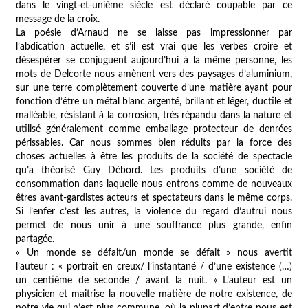
dans le vingt-et-unième siècle est déclaré coupable par ce
message de la croix.
La poésie d’Arnaud ne se laisse pas impressionner par
l’abdication actuelle, et s’il est vrai que les verbes croire et
désespérer se conjuguent aujourd’hui à la même personne, les
mots de Delcorte nous amènent vers des paysages d’aluminium,
sur une terre complètement couverte d’une matière ayant pour
fonction d’être un métal blanc argenté, brillant et léger, ductile et
malléable, résistant à la corrosion, très répandu dans la nature et
utilisé généralement comme emballage protecteur de denrées
périssables. Car nous sommes bien réduits par la force des
choses actuelles à être les produits de la société de spectacle
qu’a théorisé Guy Débord. Les produits d’une société de
consommation dans laquelle nous entrons comme de nouveaux
êtres avant-gardistes acteurs et spectateurs dans le même corps.
Si l’enfer c’est les autres, la violence du regard d’autrui nous
permet de nous unir à une souffrance plus grande, enfin
partagée.
« Un monde se défait/un monde se défait » nous avertit
l’auteur : « portrait en creux/ l’instantané / d’une existence (…)
un centième de seconde / avant la nuit. » L’auteur est un
physicien et maitrise la nouvelle matière de notre existence, de
notre vie qui n’est plus commune, où la plupart d’entre nous est