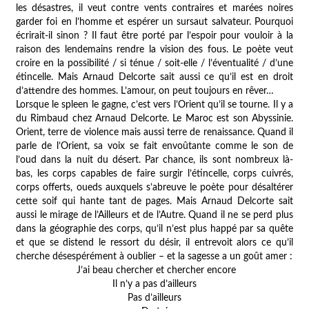
les désastres, il veut contre vents contraires et marées noires
garder foi en l’homme et espérer un sursaut salvateur. Pourquoi
écrirait-il sinon ? Il faut être porté par l’espoir pour vouloir
à la
raison des lendemains rendre la vision des fous
. Le poète veut
croire en
la possibilité / si ténue / soit-elle / l’éventualité / d’une
étincelle
. Mais Arnaud Delcorte sait aussi ce qu’il est en droit
d’attendre des hommes. L’amour, on peut toujours en rêver…
Lorsque le spleen le gagne, c’est vers l’Orient qu’il se tourne. Il y a
du Rimbaud chez Arnaud Delcorte. Le Maroc est son Abyssinie.
Orient, terre de violence mais aussi terre de renaissance. Quand il
parle de l’Orient, sa voix se fait envoûtante comme le son de
l’oud dans la nuit du désert. Par chance, ils sont nombreux là-
bas, les corps capables de faire surgir l’étincelle, corps cuivrés,
corps offerts, oueds auxquels s’abreuve le poète pour désaltérer
cette soif qui hante tant de pages. Mais Arnaud Delcorte sait
aussi le mirage de l’Ailleurs et de l’Autre. Quand il ne se perd plus
dans la géographie des corps, qu’il n’est plus happé par sa quête
et que se distend le ressort du désir, il entrevoit alors ce qu’il
cherche désespérément à oublier – et la sagesse a un goût amer :
J’ai beau chercher et chercher encore
Il n’y a pas d’ailleurs
Pas d’ailleurs