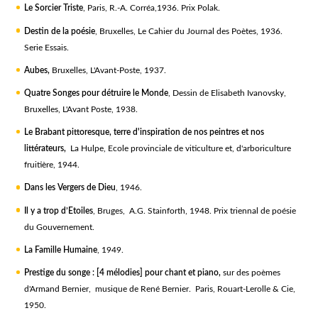
Le Sorcier Triste
, Paris, R.-A. Corréa,1936. Prix Polak.
Destin de la poésie
, Bruxelles, Le Cahier du Journal des Poètes, 1936.
Serie Essais.
Aubes,
Bruxelles, L'Avant-Poste, 1937.
Quatre Songes pour détruire le Monde
, Dessin de Elisabeth Ivanovsky,
Bruxelles, L'Avant Poste, 1938.
Le Brabant pittoresque, terre d'inspiration de nos peintres et nos
littérateurs,
La Hulpe, Ecole provinciale de viticulture et, d'arboriculture
fruitière, 1944.
Dans les Vergers de Dieu
, 1946.
Il y a trop d’Etoiles
, Bruges, A.G. Stainforth, 1948. Prix triennal de poésie
du Gouvernement.
La Famille Humaine
, 1949.
Prestige du songe : [4 mélodies] pour chant et piano,
sur des poèmes
d'Armand Bernier, musique de René Bernier. Paris, Rouart-Lerolle & Cie,
1950.