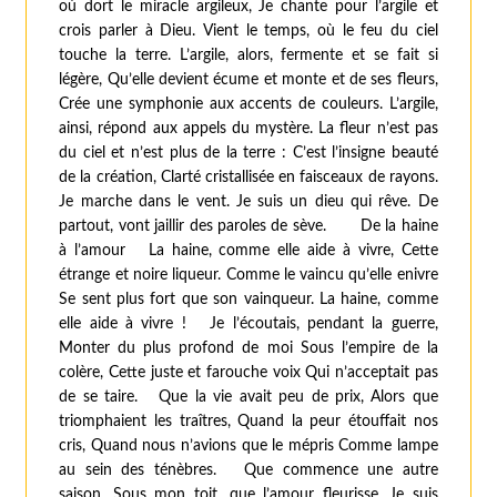
où dort le miracle argileux, Je chante pour l’argile et
crois parler à Dieu. Vient le temps, où le feu du ciel
touche la terre. L’argile, alors, fermente et se fait si
légère, Qu’elle devient écume et monte et de ses fleurs,
Crée une symphonie aux accents de couleurs. L’argile,
ainsi, répond aux appels du mystère. La fleur n’est pas
du ciel et n’est plus de la terre : C’est l’insigne beauté
de la création, Clarté cristallisée en faisceaux de rayons.
Je marche dans le vent. Je suis un dieu qui rêve. De
partout, vont jaillir des paroles de sève.
De la haine
à l’amour
La haine, comme elle aide à vivre, Cette
étrange et noire liqueur. Comme le vaincu qu’elle enivre
Se sent plus fort que son vainqueur. La haine, comme
elle aide à vivre ! Je l’écoutais, pendant la guerre,
Monter du plus profond de moi Sous l’empire de la
colère, Cette juste et farouche voix Qui n’acceptait pas
de se taire. Que la vie avait peu de prix, Alors que
triomphaient les traîtres, Quand la peur étouffait nos
cris, Quand nous n’avions que le mépris Comme lampe
au sein des ténèbres. Que commence une autre
saison, Sous mon toit, que l’amour fleurisse. Je suis