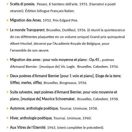
Scelta di poesie,
Pesaro, Il Sentiero dell'arte, 1951. (Narratori e poeti
stranieri). Édition bilingue Français/Italien.
Migration des Ames
, 1952. Prix Edgard Poe.
Le monde Transparent
, Bruxelles, Dutilleul, 1956. (il réunit la quintescence
de ces différentes plaquettes en un volume unique) Grand prix quinquénal
Albert Mockel, décerné par l’Académie Royale de Belgique, pour
l’ensemble de son œuvre.
Migration des ames : pour voix moyenne et piano : Op.45 ,
poèmes
d'Armand Bernier ; [musique de] Vic Legle, Bruxelles, Cebedem, 1956.
Deux poèmes d'Armand Bernier [pour 1 voix et piano], Eloge de la terre;
Sifflez, merles, sifflez
, Bruxelles, Brogneaux, 1956.
Suite sylvestre, sept poèmes d'Armand Bernier, pour voix moyenne et
piano, [musique de] Maurice Schoemaker,
Bruxelles, Cebedem, 1958.
Automne, anthologie poétique,
Tournai, Unimuse, 1958.
Hiver, anthologie poétique,
Tournai, Unimuse, 1960.
Aux Vitres de l’Eternité
, 1963, (vient compléter le précédent).