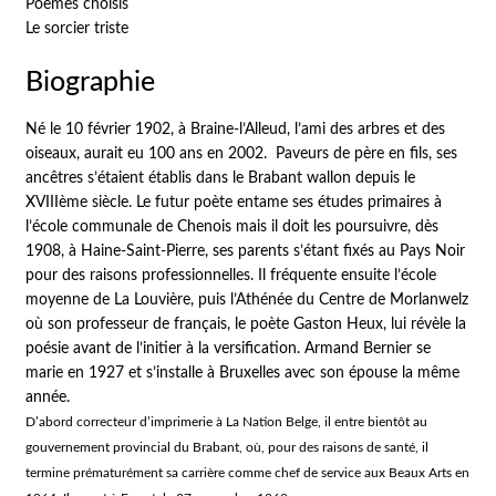
Poèmes choisis
Le sorcier triste
Biographie
Né le 10 février 1902, à Braine-l’Alleud,
l’ami des arbres et des
oiseaux
, aurait eu 100 ans en 2002. Paveurs de père en fils, ses
ancêtres s’étaient établis dans le Brabant wallon depuis le
XVIIIème siècle. Le futur poète entame ses études primaires à
l’école communale de Chenois mais il doit les poursuivre, dès
1908, à Haine-Saint-Pierre, ses parents s’étant fixés au Pays Noir
pour des raisons professionnelles. Il fréquente ensuite l’école
moyenne de La Louvière, puis l’Athénée du Centre de Morlanwelz
où son professeur de français, le poète Gaston Heux, lui révèle la
poésie avant de l’initier à la versification. Armand Bernier se
marie en 1927 et s’installe à Bruxelles avec son épouse la même
année.
D’abord correcteur d’imprimerie à
La Nation Belge
, il entre bientôt au
gouvernement provincial du Brabant, où, pour des raisons de santé, il
termine prématurément sa carrière comme chef de service aux Beaux Arts en