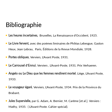
Bibliographie
Les heures incertaines,
Bruxelles, La Renaissance d'Occident, 1925.
Le Livre fervent,
avec des poèmes liminaires de Philéas Lebesgue, Gaston
Heux, Jean Lebrau, Paris, Éditions de la Revue Mondiale, 1928.
Portes obliques
, Verviers, L'Avant Poste, 1931.
Le Carrousel d’Ennui
, Verviers , L'Avant-Poste, 1931. Prix Verhaeren.
Angelo ou Le Dieu que les femmes rendirent mortel
, Liège, L'Avant Poste,
1933.
Le voyageur égaré
, Verviers, L'Avant-Poste, 1934. Prix de la Province du
Brabant.
Jules Supervielle,
par G. Adam, A. Bernier, M. Carême [et al.]. Verviers :
Mathy, 1935. ( L'Avant-Poste. Cahier spécial).