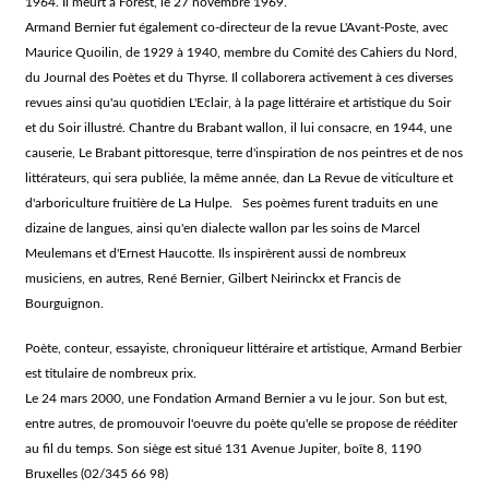
1964. Il meurt à Forest, le 27 novembre 1969.
Armand Bernier fut également co-directeur de la revue L'Avant-Poste, avec
Maurice Quoilin, de 1929 à 1940, membre du Comité des Cahiers du Nord,
du Journal des Poètes et du Thyrse. Il collaborera activement à ces diverses
revues ainsi qu'au quotidien L'Eclair, à la page littéraire et artistique du Soir
et du Soir illustré. Chantre du Brabant wallon, il lui consacre, en 1944, une
causerie, Le Brabant pittoresque, terre d'inspiration de nos peintres et de nos
littérateurs, qui sera publiée, la même année, dan La Revue de viticulture et
d'arboriculture fruitière de La Hulpe. Ses poèmes furent traduits en une
dizaine de langues, ainsi qu'en dialecte wallon par les soins de Marcel
Meulemans et d'Ernest Haucotte. Ils inspirèrent aussi de nombreux
musiciens, en autres, René Bernier, Gilbert Neirinckx et Francis de
Bourguignon.
Poète, conteur, essayiste, chroniqueur littéraire et artistique, Armand Berbier
est titulaire de nombreux prix.
Le 24 mars 2000, une Fondation Armand Bernier a vu le jour. Son but est,
entre autres, de promouvoir l'oeuvre du poète qu'elle se propose de rééditer
au fil du temps. Son siège est situé 131 Avenue Jupiter, boîte 8, 1190
Bruxelles (02/345 66 98)