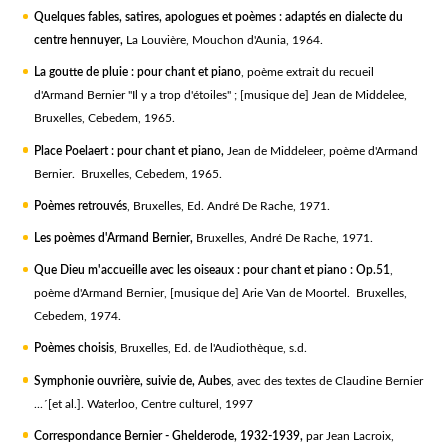
Quelques fables, satires, apologues et poèmes : adaptés en dialecte du
centre hennuyer,
La Louvière, Mouchon d'Aunia, 1964.
La goutte de pluie : pour chant et piano
, poème extrait du recueil
d'Armand Bernier "Il y a trop d'étoiles" ; [musique de] Jean de Middelee,
Bruxelles, Cebedem, 1965.
Place Poelaert : pour chant et piano,
Jean de Middeleer, poème d'Armand
Bernier. Bruxelles, Cebedem, 1965.
Poèmes retrouvés
, Bruxelles, Ed. André De Rache, 1971.
Les poèmes d'Armand Bernier,
Bruxelles, André De Rache, 1971.
Que Dieu m'accueille avec les oiseaux : pour chant et piano : Op.51
,
poème d'Armand Bernier, [musique de] Arie Van de Moortel. Bruxelles,
Cebedem, 1974.
Poèmes choisis
, Bruxelles, Ed. de l'Audiothèque, s.d.
Symphonie ouvrière, suivie de, Aubes
, avec des textes de Claudine Bernier
...´[et al.]. Waterloo, Centre culturel, 1997
Correspondance Bernier - Ghelderode, 1932-1939,
par Jean Lacroix,