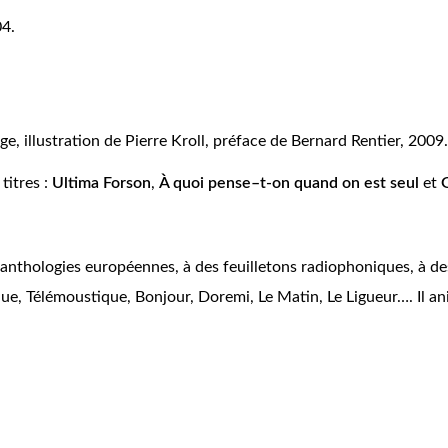
04.
iège, illustration de Pierre Kroll, préface de Bernard Rentier, 2009.
titres :
Ultima Forson
,
À
quoi pense–t-on quand on est seul
et
anthologies européennes, à des feuilletons radiophoniques, à des r
ique, Télémoustique, Bonjour, Doremi, Le Matin, Le Ligueur…. Il an