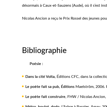
désormais à Caux-et-Sauzens (Aude), où il s’est ins
Nicolas Ancion a reçu le Prix Rossel des jeunes pour
Bibliographie
Poésie
:
Dans la cité Volta
,
Éditions CFC, dans la collection
Le poète fait sa pub
,
Éditions
Maelström, 2006. P
Le poète fait construire
, FHW / Nicolas Ancion, 
Métro, boulot, dodo
, L’Arbre à Paroles, Amay, 20