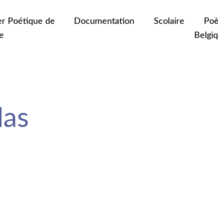
er Poétique de
Documentation
Scolaire
Poè
e
Belgi
as