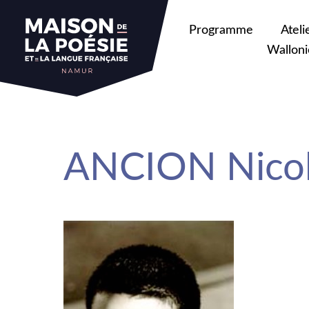
sa
Programme
Ateli
Walloni
ANCION Nicol