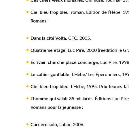
Ces chers vieux monstres,
Unimuse, Tournai, 19
Ciel bleu trop bleu
, roman, Édition de l’Hèbe, 19
Romans
:
Dans la cité Volta
,
CFC, 2005.
Quatrième étage
, Luc Pire, 2000 (réédition le G
Écrivain cherche place concierge
, Luc Pire, 199
Le cahier gonflable
, L’Hèbe/ Les Éperonniers, 19
Ciel bleu trop bleu
, L’Hèbe, 1995. Prix Jeunes Ta
L’homme qui valait 35 milliards
,
Éditions Luc Pire
Romans pour la jeunesse
:
Carrière solo
, Labor, 2006.