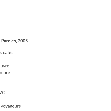
à Paroles, 2005.
ts cafés
pauvre
encore
 WC
s voyageurs