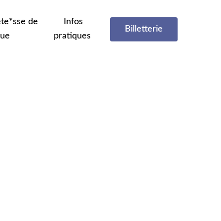
te*sse de
Infos
Billetterie
que
pratiques