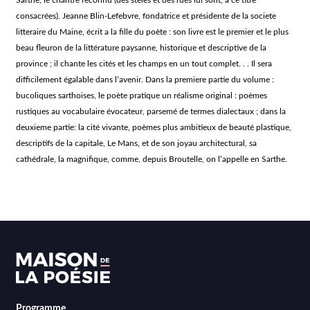
Sarthe, le chantre reconnu (des stèles et des rues lui sont, à ce titre
consacrées). Jeanne Blin-Lefebvre, fondatrice et présidente de la societe
litteraire du Maine, écrit a la fille du poète : son livre est le premier et le plus
beau fleuron de la littérature paysanne, historique et descriptive de la
province ; il chante les cités et les champs en un tout complet. . . Il sera
difficilement égalable dans l’avenir. Dans la premiere partie du volume :
bucoliques sarthoises, le poète pratique un réalisme original : poèmes
rustiques au vocabulaire évocateur, parsemé de termes dialectaux ; dans la
deuxieme partie: la cité vivante, poèmes plus ambitieux de beauté plastique,
descriptifs de la capitale, Le Mans, et de son joyau architectural, sa
cathédrale, la magnifique, comme, depuis Broutelle, on l’appelle en Sarthe.
Programme