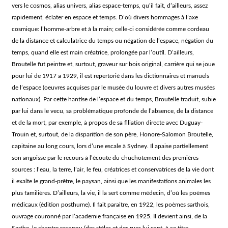
vers le cosmos, alias univers, alias espace-temps, qu’il fait, d’ailleurs, assez
rapidement, éclater en espace et temps. D’où divers hommages à l’axe
cosmique: l’homme-arbre et à la main; celle-ci considérée comme cordeau
de la distance et calculatrice du temps ou négation de l’espace, négation du
temps, quand elle est main créatrice, prolongée par l’outil. D’ailleurs,
Broutelle fut peintre et, surtout, graveur sur bois original, carrière qui se joue
pour lui de 1917 a 1929, il est repertorié dans les dictionnaires et manuels
de l’espace (oeuvres acquises par le musée du louvre et divers autres musées
nationaux). Par cette hantise de l’espace et du temps, Broutelle traduit, subie
par lui dans le vecu, sa problématique profonde de l’absence, de la distance
et de la mort, par exemple, à propos de sa filiation directe avec Duguay-
Trouin et, surtout, de la disparition de son père, Honore-Salomon Broutelle,
capitaine au long cours, lors d’une escale à Sydney. Il apaise partiellement
son angoisse par le recours à l’écoute du chuchotement des premières
sources : l’eau, la terre, l’air, le feu, créatrices et conservatrices de la vie dont
il exalte le grand-prêtre, le paysan, ainsi que les manifestations animales les
plus familières. D’ailleurs, la vie, il la sert comme médecin, d’où les poèmes
médicaux (édition posthume). Il fait paraitre, en 1922, les poèmes sarthois,
ouvrage couronné par l’academie française en 1925. Il devient ainsi, de la