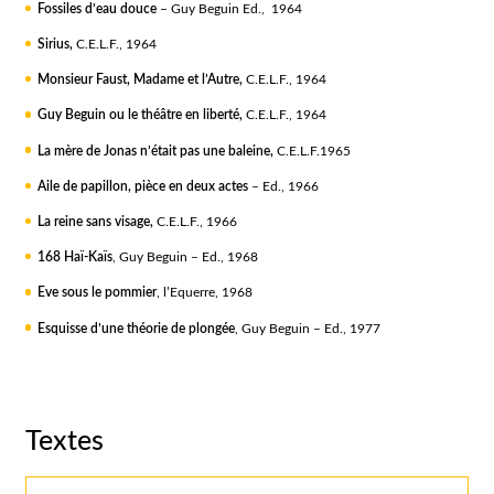
Fossiles d’eau douce
– Guy Beguin Ed., 1964
Sirius,
C.E.L.F., 1964
Monsieur Faust, Madame et l’Autre,
C.E.L.F., 1964
Guy
Beguin ou le théâtre
en liberté,
C.E.L.F., 1964
La mère de Jonas n’était pas une baleine,
C.E.L.F.1965
Aile de papillon, pièce en deux actes
– Ed., 1966
La reine sans visage,
C.E.L.F., 1966
168 Haï-Kaïs
, Guy Beguin – Ed., 1968
Eve sous le pommier
, l’Equerre, 1968
Esquisse d’une théorie de plongée
, Guy Beguin – Ed., 1977
Textes