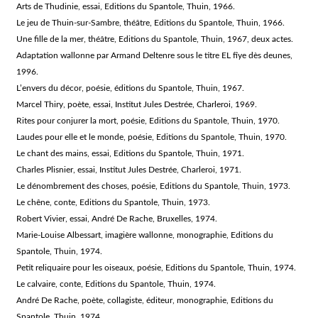
Arts de Thudinie, essai, Editions du Spantole, Thuin, 1966.
Le jeu de Thuin-sur-Sambre, théâtre, Editions du Spantole, Thuin, 1966.
Une fille de la mer, théâtre, Editions du Spantole, Thuin, 1967, deux actes.
Adaptation wallonne par Armand Deltenre sous le titre EL fîye dès deunes,
1996.
L’envers du décor, poésie, éditions du Spantole, Thuin, 1967.
Marcel Thiry, poète, essai, Institut Jules Destrée, Charleroi, 1969.
Rites pour conjurer la mort, poésie, Editions du Spantole, Thuin, 1970.
Laudes pour elle et le monde, poésie, Editions du Spantole, Thuin, 1970.
Le chant des mains, essai, Editions du Spantole, Thuin, 1971.
Charles Plisnier, essai, Institut Jules Destrée, Charleroi, 1971.
Le dénombrement des choses, poésie, Editions du Spantole, Thuin, 1973.
Le chêne, conte, Editions du Spantole, Thuin, 1973.
Robert Vivier, essai, André De Rache, Bruxelles, 1974.
Marie-Louise Albessart, imagière wallonne, monographie, Editions du
Spantole, Thuin, 1974.
Petit reliquaire pour les oiseaux, poésie, Editions du Spantole, Thuin, 1974.
Le calvaire, conte, Editions du Spantole, Thuin, 1974.
André De Rache, poète, collagiste, éditeur, monographie, Editions du
Spantole, Thuin, 1974.