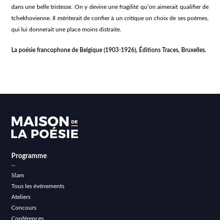
dans une belle tristesse. On y devine une fragilité qu’on aimerait qualifier de
tchekhovienne. Il mériterait de confier à un critique un choix de ses poèmes,
qui lui donnerait une place moins distraite.
La poésie francophone de Belgique (1903-1926)
,
Éditions Traces, Bruxelles.
Programme
Slam
Tous les événements
Ateliers
Concours
Conférences