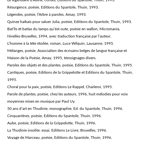
Le légendaire d’Aulne, contes, Editions du Spantole, Thuin, 1993.
Résurgence, poésie, Editions du Spantole, Thuin, 1993.
Légendes, poésie, l’Arbre à paroles, Amay, 1993.
Quinze haïkaïs pour saluer Julia, poésie, Editions du Spantole, Thuin, 1993.
Bat’lîs èt batias du tamps qu’èst oute, poésie en wallon, Micromania,
Nivelles-Bruxelles, 1994, avec traduction française par l’auteur.
L’homme à la tête étoilée, roman, Luce Wilquin, Lausanne, 1995.
Mélanges, poésie, Association des écrivains belges de langue française et
Maison de la Poésie, Amay, 1995, témoignages divers.
Paroles des objets et des plantes, poésie, Editions du Spantole, Thuin, 1995.
Cantiques, poésie, Editions de la Grippelotte et Editions du Spantole, Thuin,
1995.
Choral pour la paix, poésie, Editions Le Rappel, Charleroi, 1995.
Parole de plantes, poésie, chez les auteurs, 1996, huit mélodies pour voix
moyennes mises en musique par Paul Uy.
50 ans d’art en Thudinie, monographie, Ed. du Spantole, Thuin, 1996.
Cinquantines, poésie, Editions du Spantole, Thuin, 1996.
Aube, poésie, Editions de la Grippelotte, Thuin, 1996.
La Thudinie insolite, essai, Editions Le Livre, Bruxelles, 1996.
Voyage de Marceau, poésie, Editions du Spantole, Thuin, 1996.