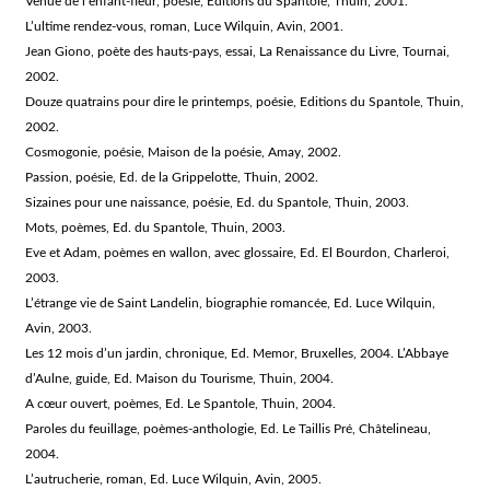
Venue de l’enfant-fleur, poésie, Editions du Spantole, Thuin, 2001.
L’ultime rendez-vous, roman, Luce Wilquin, Avin, 2001.
Jean Giono, poète des hauts-pays, essai, La Renaissance du Livre, Tournai,
2002.
Douze quatrains pour dire le printemps, poésie, Editions du Spantole, Thuin,
2002.
Cosmogonie, poésie, Maison de la poésie, Amay, 2002.
Passion, poésie, Ed. de la Grippelotte, Thuin, 2002.
Sizaines pour une naissance, poésie, Ed. du Spantole, Thuin, 2003.
Mots, poèmes, Ed. du Spantole, Thuin, 2003.
Eve et Adam, poèmes en wallon, avec glossaire, Ed. El Bourdon, Charleroi,
2003.
L’étrange vie de Saint Landelin, biographie romancée, Ed. Luce Wilquin,
Avin, 2003.
Les 12 mois d’un jardin, chronique, Ed. Memor, Bruxelles, 2004. L’Abbaye
d’Aulne, guide, Ed. Maison du Tourisme, Thuin, 2004.
A cœur ouvert, poèmes, Ed. Le Spantole, Thuin, 2004.
Paroles du feuillage, poèmes-anthologie, Ed. Le Taillis Pré, Châtelineau,
2004.
L’autrucherie, roman, Ed. Luce Wilquin, Avin, 2005.