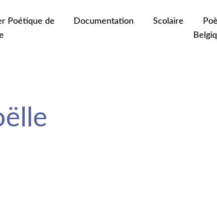
er Poétique de
Documentation
Scolaire
Poè
e
Belgi
ëlle