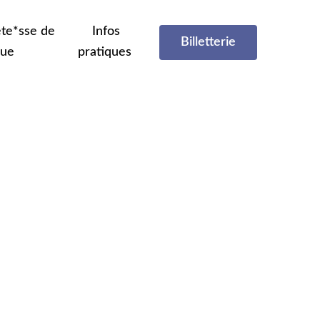
te*sse de
Infos
Billetterie
que
pratiques