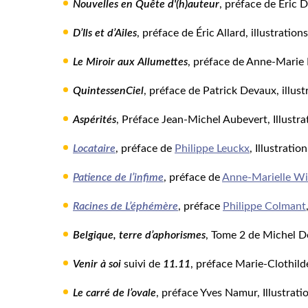
Nouvelles en Quête d'(h)auteur
, préface de Éric D
D’Ils et d’Ailes
, préface de Éric Allard, illustrati
Le Miroir aux Allumettes
, préface de Anne-Marie 
QuintessenCiel
, préface de Patrick Devaux, illu
Aspérités
, Préface Jean-Michel Aubevert, Illustr
Locataire
, préface de
Philippe Leuckx
, Illustrati
Patience de l’infime
, préface de
Anne-Marielle Wi
Racines de L’éphémère
, préface
Philippe Colmant
Belgique, terre d’aphorismes
, Tome 2 de Michel De
Venir à soi
suivi de
11.11
, préface Marie-Clothilde
Le carré de l’ovale
, préface Yves Namur, Illustrati