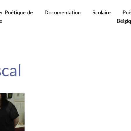
er Poétique de
Documentation
Scolaire
Poè
e
Belgi
cal