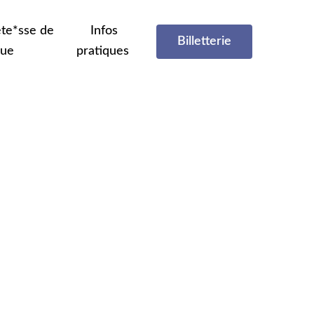
te*sse de
Infos
Billetterie
que
pratiques