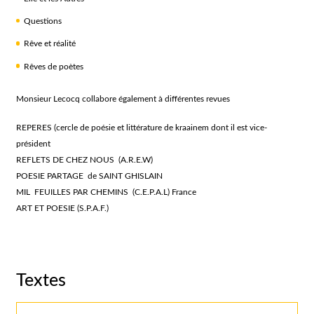
Questions
Rêve et réalité
Rêves de poètes
Monsieur Lecocq collabore également à différentes revues
REPERES (cercle de poésie et littérature de kraainem dont il est vice-
président
REFLETS DE CHEZ NOUS (A.R.E.W)
POESIE PARTAGE de SAINT GHISLAIN
MIL FEUILLES PAR CHEMINS (C.E.P.A.L) France
ART ET POESIE (S.P.A.F.)
Textes