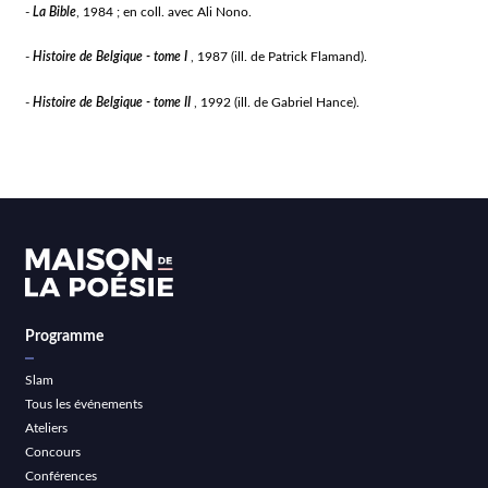
-
La Bible
, 1984 ; en coll. avec Ali Nono.
-
Histoire de Belgique - tome I
, 1987 (ill. de Patrick Flamand).
-
Histoire de Belgique - tome II
, 1992 (ill. de Gabriel Hance).
Programme
Slam
Tous les événements
Ateliers
Concours
Conférences