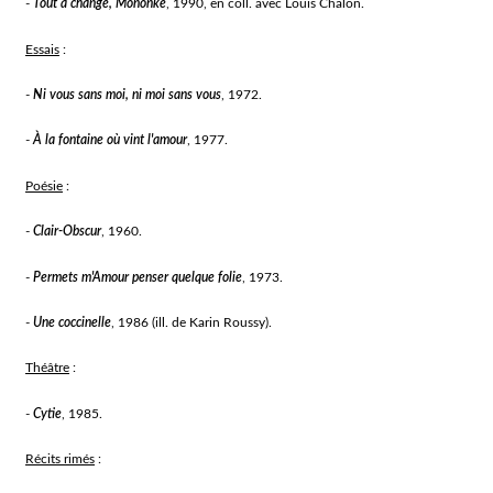
-
Tout a changé, Mononke
, 1990, en coll. avec Louis Chalon.
Essais
:
-
Ni vous sans moi, ni moi sans vous
, 1972.
-
À la fontaine où vint l'amour
, 1977.
Poésie
:
-
Clair-Obscur
, 1960.
-
Permets m'Amour penser quelque folie
, 1973.
-
Une coccinelle
, 1986 (ill. de Karin Roussy).
Théâtre
:
-
Cytie
, 1985.
Récits rimés
: