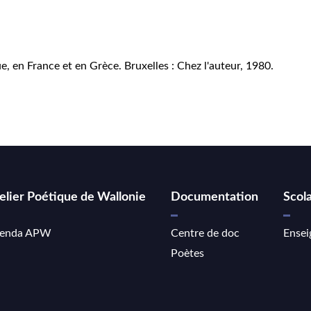
, en France et en Grèce. Bruxelles : Chez l'auteur, 1980.
elier Poétique de Wallonie
Documentation
Scola
enda APW
Centre de doc
Ensei
Poètes