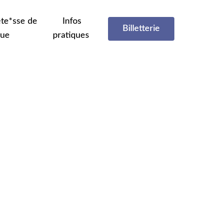
te*sse de
Infos
Billetterie
que
pratiques