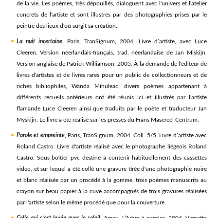
de la vie. Les poèmes, très dépouillés, dialoguent avec l'univers et l'atelier
concrets de l'artiste et sont illustrés par des photographies prises par le
peintre des lieux d'où surgit sa création.
La nuit incertaine
, Paris, TranSignum, 2004. Livre d’artiste, avec Luce
Cleeren. Version néerlandais-français, trad. néerlandaise de Jan Miskijn.
Version anglaise de Patrick Williamson, 2005. À la demande de l'éditeur de
livres d'artistes et de livres rares pour un public de collectionneurs et de
riches bibliophiles, Wanda Mihuleac, divers poèmes appartenant à
différents recueils antérieurs ont été réunis ici et illustrés par l'artiste
flamande Luce Cleeren ainsi que traduits par le poète et traducteur Jan
Myskijn. Le livre a été réalisé sur les presses du Frans Masereel Centrum.
Parole et empreinte
, Paris, TranSignum, 2004. Coll. 5/5. Livre d’artiste avec
Roland Castro. Livre d'artiste réalisé avec le photographe liégeois Roland
Castro. Sous boîtier pvc destiné à contenir habituellement des cassettes
video, et sur lequel a été collé une gravure tirée d'une photographie noire
et blanc réalisée par un procédé à la gomme, trois poèmes manuscrits au
crayon sur beau papier à la cuve accompagnés de trois gravures réalisées
par l'artiste selon le même procédé que pour la couverture.