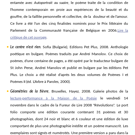
entamée avec
Autoportrait au suaire
, le poème traite de la condition de
l'homme contemporain en proie aux expériences de la beauté et du
gouffre, de la faillite personnelle et collective, de la douleur et de l'amour.
Ce livre a été l'un des cinq finalistes nominés pour le Prix littéraire du
Parlement de la Communauté française de Belgique en 2006.
Lire la
critique de cet ouvrage
.
Le centre n'est rien
. Sofia (Bulgarie), Editions Pet Plus, 2008. Anthologie
poétique en bulgare. Poèmes traduits par Andreï Manolov. Ce choix de
poèmes, d'une centaine de pages, a été opéré par le traducteur bulgare de
St John Perse, Andreï Manolov et publié en bulgare par les éditions Pet
Plus. Le choix a été réalisé d'après les deux volumes de Poèmes I et
Poèmes II (éd. L'Arbre à Paroles, 2000).
Géométries de la fièvre
, Bruxelles, Hayez, 2008. Galerie photos de la
lecture-performance à la Maison de la Poésie
le vendredi 14
novembre dans le cadre de la Fureur de Lire 2008 "Révolutions". Le port
folio comporte une édition courante contenant 31 poèmes et 30
photographies, dont 24 noir et blanc et 6 couleur et une édition de luxe
comportant de plus une photographie inédite et un poème manuscrit. Les
exemplaires sont signés et numérotés. Une première version a paru dans la