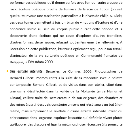
performances publiques qu'il donne parfois avec l'un ou l'autre groupe de
rock, écriture poétique proche de l'univers de la science fiction (on sait
que l'auteur voue une fascination particulière à l'univers de Philip K. Dick),
ces deux tomes permettent à fois un bilan de vingt ans d'écriture et d'une
cohérence lisible au sein du corpus publié durant cette période et la
découverte d'une écriture qui ne cesse d'explorer d'autres frontières,
d'autres formes, de se risquer, refusant tout enfermement en elle-même. À
l'occasion de cette publication, l'auteur a également reçu, pour son travail
d'animateur de la vie culturelle poétique en Communauté française de
Belgique, le
Prix Adam 2000
.
Une errante intensité
, Bruxelles, Le Cormier, 2003. Photographies de
Bernard Gilbert. Poèmes écrits à la suite de sa rencontre avec le peintre
contemporain Bernard Gilbert, et de visites dans son atelier, situé dans
une usine désaffectée dans la vallée de la Molignée (entre Namur et
Dinant), ce livre traite de l'acte créateur, de son exigence, des chantiers et
des ruines à partir desquels construire un sens qui n'est jamais un but à lui-
même, mais simplement le révélateur d'une errante intensité. Créer ou
crier comme dans l'orgasme, exprimer le souffle qui définit le vivant plutôt
qu'élaborer des discours et figer la métamorphose nécessaire à la poursuite