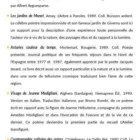
par Albert Ayguesparse.
Les jardins de Monet
, Amay, L'Arbre à Paroles, 1989. Coll. Buisson ardent.
Le célèbre peintre impressionniste et son fameux jardin de Giverny sont ici
un support pour la description d'une expérience toute personnelle de
l'auteur vis-à-vis de la nature, des paysages élus et du rapport à la lumière.
Asturies couleur du temps
, Mortemart, Rougerie, 1989. Coll. Poésie
présente. Journal poétique de ses fréquents séjours dans le Nord de
l'Espagne entre 1977 et 1987, également apprécié par le poète Jacques
Izoard, ce livre décrit aussi un rapport particulier à la nature et à la lumière,
dans une sorte de tellurisme cosmique traduisant bien l'âme de cette
région.
Visage de Jeanne Modigliani
, Alghero (Sardaigne), Nemapress Éd., 1990.
Version en italien. Traduction italienne, par Bruno Rombi, de ce poème
écrit en rapport avec la figure de Jeanne Hébuterne, compagne du peintre
Amedeo Modigliani et dans l'évocation de l'oeuvre et de la vie de ce
dernier. Ce poème deviendra la première partie du recueil L'Atelier
transfiguré.
Cryptographie solitaire des astres
, Châtelineau, Le Taillis Pré, 1990. Coll. La