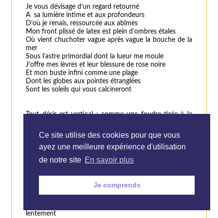
Je vous dévisage d’un regard retourné
A sa lumière intime et aux profondeurs
D’où je renais, ressourcée aux abîmes
Mon front plissé de latex est plein d’ombres étales
Où vient chuchoter vague après vague la bouche de la
mer
Sous l’astre primordial dont la lueur me moule
J’offre mes lèvres et leur blessure de rose noire
Et mon buste infini comme une plage
Dont les globes aux pointes étranglées
Sont les soleils qui vous calcineront
Tout désir est vertical : comme une foudre tirée à la
ligne
Et qui fend le cosmos de son épure
Ce site utilise des cookies pour que vous
Ma vie s’est relevée d’entre la perte et le deuil
ayez une meilleure expérience d'utilisation
Avec l’apocalypse du sang fouetté
Je parle une langue étrangère
de notre site
En savoir plus
Que bien peu sont capables d’entendre
Vais-je vers votre œil que ce rideau battant fait chavirer
Descendre avec mon plexus de lumière
Je comprends
Et ma fourche de chair au doux tissu gonflée
Vais-je coller ma bouche vulvaire à vos lèvres
Outragées ou me redresser en soulageant très
lentement