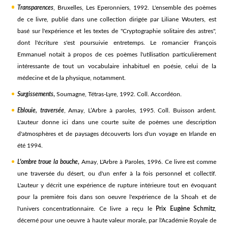
Transparences
, Bruxelles, Les Eperonniers, 1992. L'ensemble des poèmes
de ce livre, publié dans une collection dirigée par Liliane Wouters, est
basé sur l'expérience et les textes de "Cryptographie solitaire des astres",
dont l'écriture s'est poursuivie entretemps. Le romancier François
Emmanuel notait à propos de ces poèmes l'utilisation particulièrement
intéressante de tout un vocabulaire inhabituel en poésie, celui de la
médecine et de la physique, notamment.
Surgissements
,
Soumagne, Tétras-Lyre, 1992. Coll. Accordéon.
Eblouie, traversée
, Amay, L’Arbre à paroles, 1995. Coll. Buisson ardent.
L'auteur donne ici dans une courte suite de poèmes une description
d'atmosphères et de paysages découverts lors d'un voyage en Irlande en
été 1994.
L'ombre troue la bouche
,
Amay, L'Arbre à Paroles, 1996. Ce livre est comme
une traversée du désert, ou d'un enfer à la fois personnel et collectif.
L'auteur y décrit une expérience de rupture intérieure tout en évoquant
pour la première fois dans son oeuvre l'expérience de la Shoah et de
l'univers concentrationnaire. Ce livre a reçu le
Prix Eugène Schmitz
,
décerné pour une oeuvre à haute valeur morale, par l'Académie Royale de