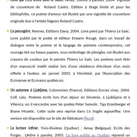
Celle qui s’est levée avec le soleil
, Amay, L’Arbre à paroles, 2004. Vignette
de couverture de Roland Castro. Edition à tirage limité et pour les
bibliophiles, ce poème d'amour est illustré par une vignette de couverture
originale due à l'artiste liégeois Roland Castro.
La passagère
, Rennes, Editions Dana, 2004. Livre peint par Thierry Le Saëc.
Livre publié par le poète et éditeur Erwann Rougé, dans un travail de
dialogue entre le poème et le langage de peintres contemporains, cet
ouvrage tiré sur beaux papiers, sous emboîtage de plexiglas, est illustré aux
crayons de couleur par le peintre Thierry Le Saëc. Les poèmes sont tirés
d'un manuscrit inédit réalisé lors d'une résidence d'écriture d'un mois
offerte à l'auteur, en janvier 2003, à Montréal, par l'Association des
Ecrivaines et Ecrivains québécois.
Un automne à Ljubljana
, Colommiers (France), Editions Encres vives, 2004.
Coll. Lieu. Poèmes écrits lors d'un séjour en Slovénie, à Ljublijana et à
Vilenica, où il rencontre avec les poètes Peter Semolic, Taja Kramberger et
Brane Mozetic. Cette suite sera reprise dans
Ce fragile aujourd'hui
. Une
version est disponible sur le site de littérature
Pleutil
.
La lecture infinie
, Trois-Rivières (Québec) ; Amay (Belgique), Ecrits des
Forges ; L'Arbre à paroles, 2005.
Ce livre publié au Québec
reprend un