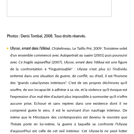
Photos : Denis Tombal, 2008. Tous droits réservés.
Ulysse, errant dans l'ébloui
, Châtelineau, Le Taillis Pré, 2009. Troisième volet
d'un ensemble commencé avec
Autoportrait au suaire
(2001) puis poursuivi
avec
Ce fragile aujourd'hui
(2007),
Ulysse, errant dans l'ébloui
est une figure
de la confrontation à "l'inguérissable" : Ulysse n'est plus ici l'individu
enfermé dans une situation de guerre, de conflit, ou d'exil, il est l'homme
des "grands cataclysmes intérieurs". C'est de ses propres déchirures qu'il
souffre, de son incapacité à adhérer à sa vie, et la violence qu'il évoque est
l'expression d'un mal-être d'autant plus impossible à surmonter qu'il n'offre
aucune prise. Echoué et sans repères dans une existence dont il ne
comprend guère le sens, il est le survivant d'un naufrage intérieur. De
même que le Minotaure des contemporains est devenu le monstre que
Thésée porte en lui-même, la guerre à laquelle se confronte l'Ulysse
d'aujourd'hui est celle de cet exil intérieur. Cet Ulysse-là ne peut lutter