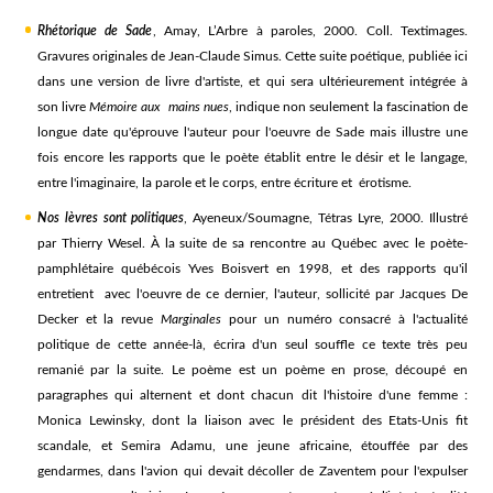
Rhétorique de Sade
, Amay, L’Arbre à paroles, 2000. Coll. Textimages.
Gravures originales de Jean-Claude Simus. Cette suite poétique, publiée ici
dans une version de livre d'artiste, et qui sera ultérieurement intégrée à
son livre
Mémoire aux mains nues
, indique non seulement la fascination de
longue date qu'éprouve l'auteur pour l'oeuvre de Sade mais illustre une
fois encore les rapports que le poète établit entre le désir et le langage,
entre l'imaginaire, la parole et le corps, entre écriture et érotisme.
Nos lèvres sont politiques
, Ayeneux/Soumagne, Tétras Lyre, 2000. Illustré
par Thierry Wesel. À la suite de sa rencontre au Québec avec le poète-
pamphlétaire québécois Yves Boisvert en 1998, et des rapports qu'il
entretient avec l'oeuvre de ce dernier, l'auteur, sollicité par Jacques De
Decker et la revue
Marginales
pour un numéro consacré à l'actualité
politique de cette année-là, écrira d'un seul souffle ce texte très peu
remanié par la suite. Le poème est un poème en prose, découpé en
paragraphes qui alternent et dont chacun dit l'histoire d'une femme :
Monica Lewinsky, dont la liaison avec le président des Etats-Unis fit
scandale, et Semira Adamu, une jeune africaine, étouffée par des
gendarmes, dans l'avion qui devait décoller de Zaventem pour l'expulser