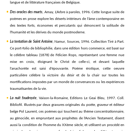
langue et de littérature françaises de Belgique.
Des oracles des muets
, Amay, L'Arbre à paroles, 1996. Cette longue suite de
poèmes en prose explore les déserts intérieurs de l'âme contemporaine en
des textes forts, économes et percutants qui dénoncent la solitude de
l'humanité et les dérives du monde postmoderne.
La tentation de Saint Antoine
, Namur, Sources, 1996. Collection Tiré à Part.
Ce port-folio de bibliophilie, dans une édition hors commerce, est basé sur
le célèbre tableau (1878) de Félicien Rops, représentant une femme nue
mise en croix, éloignant le Christ de celle-ci, et devant laquelle
l'anachorète est saisi d'épouvante. Poème érotique, cette oeuvre
particulière célèbre la victoire du désir et de la chair sur toutes les
mortifications imposées par un monde de convenances ou les expériences
traumatisantes de la vie.
La nuit foudroyée
, Vaison-la-Romaine, Editions Le Geai Bleu, 1997. Coll.
Bibliofil. Illustrés par deux gravures originales du poète, graveur et éditeur
belge Pol Laurent, ces poèmes qui touchent au thème concentrationnaire,
au génocide, en empruntant aux prophètes de l'Ancien Testament, disent
aussi la condition de l'homme du XXème siècle, et utilisent un procédé en