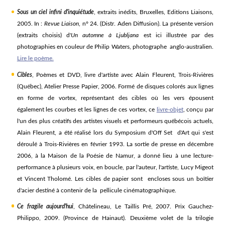
Sous un ciel infini d'inquiétude
, extraits inédits, Bruxelles, Editions Liaisons,
2005. In :
Revue Liaison
, n° 24. (Distr. Aden Diffusion). La présente version
(extraits choisis) d'
Un automne à Ljubljana
est ici illustrée par des
photographies en couleur de Philip Waters, photographe anglo-australien.
Lire le poème.
Cibles
, Poèmes et DVD, livre d'artiste avec Alain Fleurent, Trois-Rivières
(Québec), Atelier Presse Papier, 2006. Formé de disques colorés aux lignes
en forme de vortex, représentant des cibles où les vers épousent
également les courbes et les lignes de ces vortex, ce
livre-objet
, conçu par
l'un des plus créatifs des artistes visuels et performeurs québécois actuels,
Alain Fleurent, a été réalisé lors du Symposium d'Off Set d'Art qui s'est
déroulé à Trois-Rivières en février 1993. La sortie de presse en décembre
2006, à la Maison de la Poésie de Namur, a donné lieu à une lecture-
performance à plusieurs voix, en boucle, par l'auteur, l'artiste, Lucy Migeot
et Vincent Tholomé. Les cibles de papier sont encloses sous un boîtier
d'acier destiné à contenir de la pellicule cinématographique.
Ce fragile aujourd'hui
, Châtelineau, Le Taillis Pré, 2007. Prix Gauchez-
Philippo, 2009. (Province de Hainaut). Deuxième volet de la trilogie