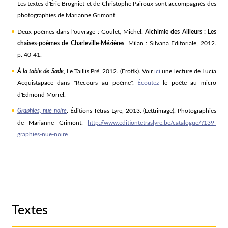
Les textes d'Éric Brogniet et de Christophe Pairoux sont accompagnés des
photographies de Marianne Grimont.
Deux poèmes dans l'ouvrage : Goulet, Michel.
Alchimie des Ailleurs : Les
chaises-poèmes de Charleville-Mézières
. Milan : Silvana Editoriale, 2012.
p. 40-41.
À la table de Sade
, Le Taillis Pré, 2012. (Erotik). Voir
ici
une lecture de Lucia
Acquistapace dans "Recours au poème".
Écoutez
le poète au micro
d'Edmond Morrel.
Graphies, nue noire
. Éditions Tétras Lyre, 2013. (Lettrimage). Photographies
de Marianne Grimont.
http://www.editiontetraslyre.be/catalogue/?139-
graphies-nue-noire
Textes