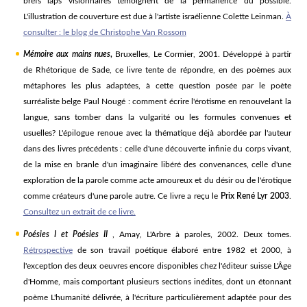
brefs laps visionnaires témoignent de la permanence du possible.
L'illustration de couverture est due à l'artiste israélienne Colette Leinman.
À
consulter : le blog de Christophe Van Rossom
Mémoire aux mains nues
,
Bruxelles, Le Cormier, 2001. Développé à partir
de Rhétorique de Sade, ce livre tente de répondre, en des poèmes aux
métaphores les plus adaptées, à cette question posée par le poète
surréaliste belge Paul Nougé : comment écrire l'érotisme en renouvelant la
langue, sans tomber dans la vulgarité ou les formules convenues et
usuelles? L'épilogue renoue avec la thématique déjà abordée par l'auteur
dans des livres précédents : celle d'une découverte infinie du corps vivant,
de la mise en branle d'un imaginaire libéré des convenances, celle d'une
exploration de la parole comme acte amoureux et du désir ou de l'érotique
comme créateurs d'une parole autre. Ce livre a reçu le
Prix René Lyr 2003
.
Consultez un extrait de ce livre.
Poésies I et Poésies II
, Amay, L'Arbre à paroles, 2002. Deux tomes.
Rétrospective
de son travail poétique élaboré entre 1982 et 2000, à
l'exception des deux oeuvres encore disponibles chez l'éditeur suisse L'Âge
d'Homme, mais comportant plusieurs sections inédites, dont un étonnant
poème L'humanité délivrée, à l'écriture particulièrement adaptée pour des