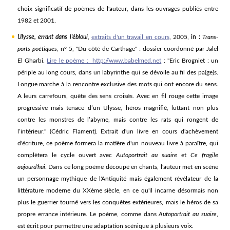
choix significatif de poèmes de l'auteur, dans les ouvrages publiés entre
1982 et 2001.
Ulysse, errant dans l'ébloui
,
extraits d'un travail en cours
, 2005,
in :
Trans-
ports poétiques
, n° 5, "Du côté de Carthage" : dossier coordonné par Jalel
El Gharbi.
Lire le poème : http://www.babelmed.net
: "Eric Brogniet : un
périple au long cours, dans un labyrinthe qui se dévoile au fil des pa(ge)s.
Longue marche à la rencontre exclusive des mots qui ont encore du sens.
A leurs carrefours, quête des sens croisés. Avec en fil rouge cette image
progressive mais tenace d’un Ulysse, héros magnifié, luttant non plus
contre les monstres de l’abyme, mais contre les rats qui rongent de
l’intérieur." (Cédric Flament). Extrait d'un livre en cours d'achèvement
d'écriture, ce poème formera la matière d'un nouveau livre à paraître, qui
complètera le cycle ouvert avec
Autoportrait au suaire
et
Ce fragile
aujourd'hui
. Dans ce long poème découpé en chants, l'auteur met en scène
un personnage mythique de l'Antiquité mais également révélateur de la
littérature moderne du XXème siècle, en ce qu'il incarne désormais non
plus le guerrier tourné vers les conquêtes extérieures, mais le héros de sa
propre errance intérieure. Le poème, comme dans
Autoportrait au suaire
,
est écrit pour permettre une adaptation scénique à plusieurs voix.