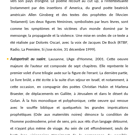
vers son pays d'origine. Le poème recourt au cut up, à l'intertextualité
(notamment par des insertions d' America, du grand poète beatnick
américain Allen Ginsberg et des textes des prophètes de l'Ancien
Testament). Les deux figures féminines, symbolisées par leurs lèvres, sont
comme les symptômes et les victimes d'un monde dominé par le
mensonge, la propagande et la violence. Une mise en ondes de ce texte a
été réalisée par Dolorès Oscari, avec la voix de Jacques De Bock (RTBF,
Radio, La Première, Si j'ose écrire, 31 décembre 1999).
Autoportrait au suaire
, Lausanne, L'Age d'Homme, 2001. Cette oeuvre
majeure de l'auteur est composée de sept chapitres. Elle représente le
premier volet d'une trilogie axée sur la figure de l'errant. La dernière partie,
Le livre brûlé, a été écrite à la suite d'un séjour en Israël, et notamment, à
cette occasion, en compagnie des poètes Christian Hubin et Marlena
Braester, de déplacements en Galilée, à Jérusalem et dans le désert du
Golan. À la fois monodique et polyphonique, cette oeuvre qui renoue
avec le souffle biblique et quelquefois les grandes imprécations
prophétiques (Ode aux maternités noires) dénonce la condition de
l'homme postmoderne, privé de sens, pris aux rêts d'un langage détourné,
et n'ayant plus même de visage. Au sein de cet effondrement, seuls de