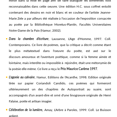
miroir dans la mise en page afin de faire dialoguer les différentes voix
reconnaissables dans cette oeuvre. Une édition H.C. sous coffret entoilé
contenant des dessins en noir et blanc et en couleur de l'artiste Jeanne-
Marie Zele a par ailleurs été réalisée à l'occasion de l'exposition consacrée
au poète par la Bibliothèque Moretus-Plantin, Facultés Universitaires
Notre-Dame de la Paix (Namur, 2002).
Dans la chambre d'écriture
, Lausanne, L'Age d'Homme, 1997. Coll.
Contemporains. Ce livre de poèmes, que la critique a décrit comme étant
le plus métatextuel dans l'oeuvre du poète, est axé sur le
discours amoureux et l'aventure poétique, comme si la femme aimée et
lointaine, mais interdite ou impossible à rejoindre, était une métonymie de
la poésie elle-même. Ce livre a reçu le
Prix Maurice Carême 1997
.
L'agonie au calvaire
, Namur, Editions de l'Acanthe, 1998. Edition originale
tirée sur papier Coriandoli Candido, ces poèmes qui formeront
ultérieurement un des chapitres de Autoportrait au suaire, sont
accompagnés d'un avant-dire et orné d'une linogravure originale de Henri
Falaise, poète et artisan imagier.
Célébration de la lumière
,
Amay, L'Arbre à Paroles, 1999. Coll. Le Buisson
ardent.