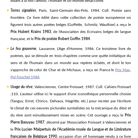
disant à la fois l'amour, l'humain et un monde désaccordé.
Terres signalées
, Paris, Saint-Germain-des-Prés, 1984. Coll. Poésie sans
frontière. Ce livre édité dans cette collection de poésie européenne où
figurent trois autres poètes belges (Goffette, Schmitz, Wauthier) a reçu le
Prix Hubert Krains 1983
, de l'Association des Ecrivains belges de langue
française, et le
Prix de poésie Robert Goffin 1984
.
Le feu gouverne
, Lausanne, L'Age d'Homme, 1986. Ce troisième livre de
poèmes, qui se déroule en trois chapitres comme une quête initiatique du
sens et de l'humain dans un monde aux repères éclatés, et dont le ton
s'approche de celui de Char et de Michaux, a reçu en France le
Prix Max-
Pol Fouchet 1986
.
Usage du rêve
, Valenciennes, Centre Froissart, 1987. Coll. Cahiers Froissart
;110. L'auteur utilise ici le support d'une iconothèque personnelle choisie
(Tanguy, Ernst, Chirico, Delvaux, Magritte, etc.) pour recréer par l'écriture
le climat de ces oeuvres picturales surréalistes où la mécanique du désir et
du rêve sont minutieusement mises en scène. Cet ouvrage a reçu le
Prix
Pierre Basuyau 1987
, décerné par l'Association Froissart à Valenciennes et
le
Prix Lucien Malpertuis de l'Académie royale de Langue et de Littérature
françaises de Belgique 1990
, occasion d'un vif hommage rendu à ce livre