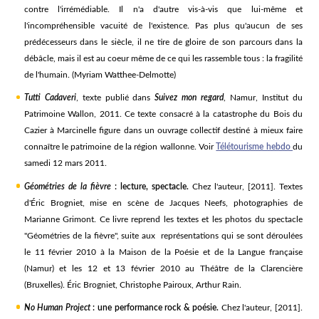
contre l'irrémédiable. Il n'a d'autre vis-à-vis que lui-même et
l'incompréhensible vacuité de l'existence. Pas plus qu'aucun de ses
prédécesseurs dans le siècle, il ne tire de gloire de son parcours dans la
débâcle, mais il est au coeur même de ce qui les rassemble tous : la fragilité
de l'humain. (Myriam Watthee-Delmotte)
Tutti Cadaveri
, texte publié dans
Suivez mon regard
, Namur, Institut du
Patrimoine Wallon, 2011. Ce texte consacré à la catastrophe du Bois du
Cazier à Marcinelle figure dans un ouvrage collectif destiné à mieux faire
connaître le patrimoine de la région wallonne. Voir
Télétourisme hebdo
du
samedi 12 mars 2011.
Géométries de la fièvre
: lecture, spectacle.
Chez l'auteur, [2011]. Textes
d'Éric Brogniet, mise en scène de Jacques Neefs, photographies de
Marianne Grimont. Ce livre reprend les textes et les photos du spectacle
"Géométries de la fièvre", suite aux représentations qui se sont déroulées
le 11 février 2010 à la Maison de la Poésie et de la Langue française
(Namur) et les 12 et 13 février 2010 au Théâtre de la Clarencière
(Bruxelles). Éric Brogniet, Christophe Pairoux, Arthur Rain.
No Human Project
: une performance rock & poésie.
Chez l'auteur, [2011].