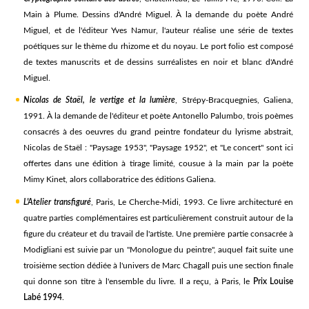
Main à Plume. Dessins d'André Miguel. À la demande du poète André
Miguel, et de l'éditeur Yves Namur, l'auteur réalise une série de textes
poétiques sur le thème du rhizome et du noyau. Le port folio est composé
de textes manuscrits et de dessins surréalistes en noir et blanc d'André
Miguel.
Nicolas de Staël, le vertige et la lumière
, Strépy-Bracquegnies, Galiena,
1991. À la demande de l'éditeur et poète Antonello Palumbo, trois poèmes
consacrés à des oeuvres du grand peintre fondateur du lyrisme abstrait,
Nicolas de Staël : "Paysage 1953", "Paysage 1952", et "Le concert" sont ici
offertes dans une édition à tirage limité, cousue à la main par la poète
Mimy Kinet, alors collaboratrice des éditions Galiena.
L'Atelier transfiguré
, Paris, Le Cherche-Midi, 1993. Ce livre architecturé en
quatre parties complémentaires est particulièrement construit autour de la
figure du créateur et du travail de l'artiste. Une première partie consacrée à
Modigliani est suivie par un "Monologue du peintre", auquel fait suite une
troisième section dédiée à l'univers de Marc Chagall puis une section finale
qui donne son titre à l'ensemble du livre. Il a reçu, à Paris, le
Prix Louise
Labé 1994
.