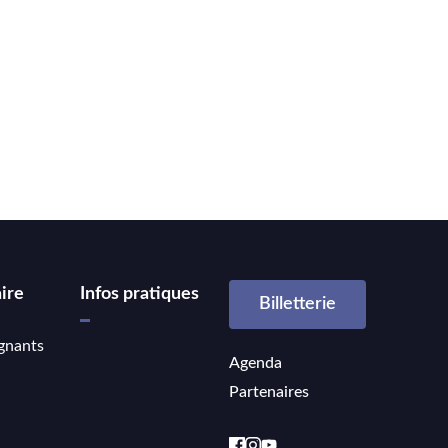
ire
Infos pratiques
Billetterie
gnants
Agenda
Partenaires