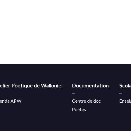
elier Poétique de Wallonie
Documentation
Scola
enda APW
Centre de doc
Ensei
Poètes