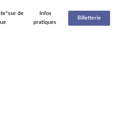
te*sse de
Infos
Billetterie
que
pratiques