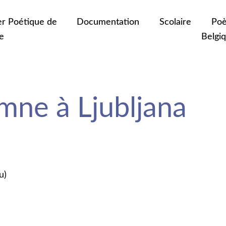
er Poétique de
Documentation
Scolaire
Poè
e
Belgi
mne à Ljubljana
u)