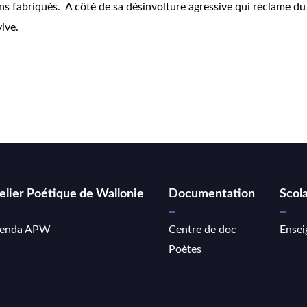
 fabriqués. A côté de sa désinvolture agressive qui réclame du le
vive.
elier Poétique de Wallonie
Documentation
Scola
enda APW
Centre de doc
Ensei
Poètes