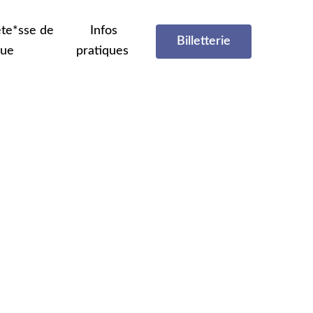
te*sse de
Infos
Billetterie
que
pratiques