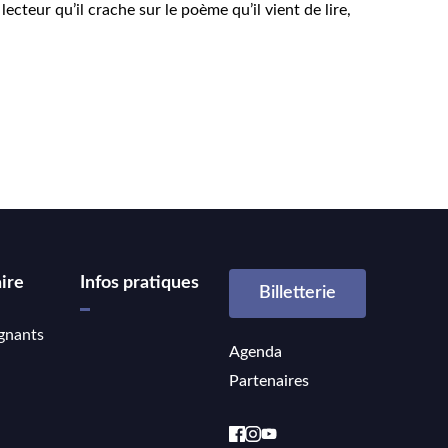
cteur qu’il crache sur le poème qu’il vient de lire,
ire
Infos pratiques
Billetterie
gnants
Agenda
Partenaires