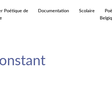
er Poétique de
Documentation
Scolaire
Poè
e
Belgi
onstant