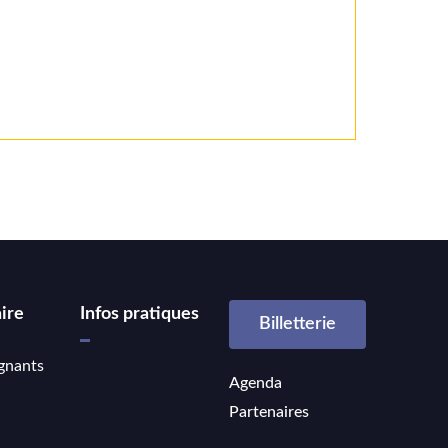
ire
Infos pratiques
Billetterie
gnants
Agenda
Partenaires