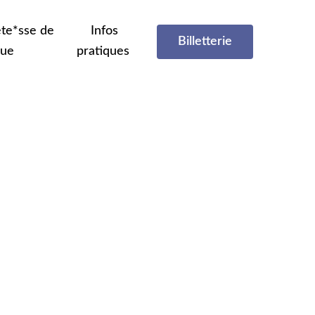
te*sse de
Infos
Billetterie
que
pratiques