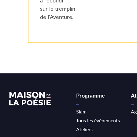
a rebondi
sur le tremplin
de l'Aventure.
Programme
At
Slam
Ag
Tous les événements
Ateliers