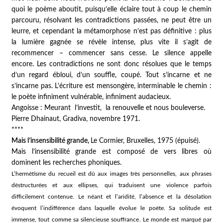
quoi le poème aboutit, puisqu’elle éclaire tout à coup le chemin
parcouru, résolvant les contradictions passées, ne peut être un
leurre, et cependant la métamorphose n’est pas définitive : plus
la lumière gagnée se révèle intense, plus vite il s’agit de
recommencer – commencer sans cesse. Le silence appelle
encore. Les contradictions ne sont donc résolues que le temps
d’un regard ébloui, d’un souffle, coupé. Tout s’incarne et ne
s’incarne pas. L’écriture est mensongère, interminable le chemin :
le poète infiniment vulnérable, infiniment audacieux.
Angoisse : Meurant l’investit, la renouvelle et nous bouleverse.
Pierre Dhainaut,
Gradiva
, novembre 1971.
****
Mais l’insensibilité grande
,
Le Cormier, Bruxelles, 1975 (épuisé).
Mais l’insensibilité grande est composé de vers libres où
dominent les recherches phoniques.
L’hermétisme du recueil est dû aux images très personnelles, aux phrases
déstructurées et aux ellipses, qui traduisent une violence parfois
difficilement contenue. Le néant et l’aridité, l’absence et la désolation
évoquent l’indifférence dans laquelle évolue le poète. Sa solitude est
immense, tout comme sa silencieuse souffrance. Le monde est marqué par