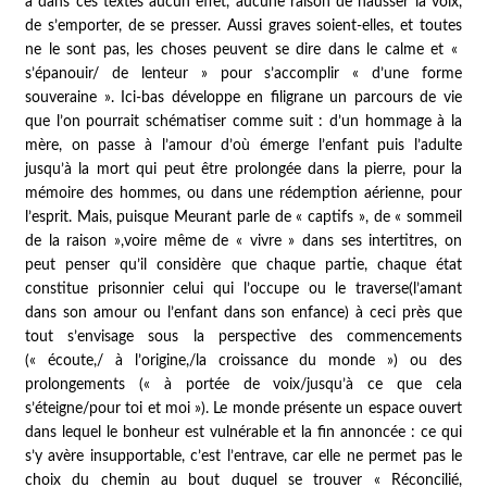
a dans ces textes aucun effet, aucune raison de hausser la voix,
de s’emporter, de se presser. Aussi graves soient-elles, et toutes
ne le sont pas, les choses peuvent se dire dans le calme et «
s’épanouir/ de lenteur » pour s’accomplir « d’une forme
souveraine ».
Ici-bas
développe en filigrane un parcours de vie
que l’on pourrait schématiser comme suit : d’un hommage à la
mère, on passe à l’amour d’où émerge l’enfant puis l’adulte
jusqu’à la mort qui peut être prolongée dans la pierre, pour la
mémoire des hommes, ou dans une rédemption aérienne, pour
l’esprit. Mais, puisque Meurant parle de « captifs », de « sommeil
de la raison »,voire même de « vivre » dans ses intertitres, on
peut penser qu’il considère que chaque partie, chaque état
constitue prisonnier celui qui l’occupe ou le traverse(l’amant
dans son amour ou l’enfant dans son enfance) à ceci près que
tout s’envisage sous la perspective des commencements
(« écoute,/ à l’origine,/la croissance du monde ») ou des
prolongements (« à portée de voix/jusqu’à ce que cela
s’éteigne/pour toi et moi »). Le monde présente un espace ouvert
dans lequel le bonheur est vulnérable et la fin annoncée : ce qui
s’y avère insupportable, c’est l’entrave, car elle ne permet pas le
choix du chemin au bout duquel se trouver « Réconcilié,