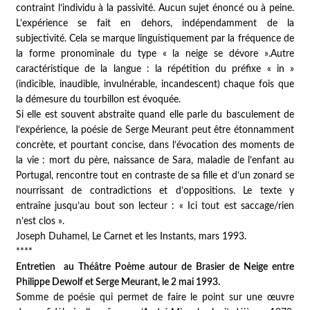
contraint l’individu à la passivité. Aucun sujet énoncé ou à peine.
L’expérience se fait en dehors, indépendamment de la
subjectivité. Cela se marque linguistiquement par la fréquence de
la forme pronominale du type « la neige se dévore ».Autre
caractéristique de la langue : la répétition du préfixe « in »
(indicible, inaudible, invulnérable, incandescent) chaque fois que
la démesure du tourbillon est évoquée.
Si elle est souvent abstraite quand elle parle du basculement de
l’expérience, la poésie de Serge Meurant peut être étonnamment
concrète, et pourtant concise, dans l’évocation des moments de
la vie : mort du père, naissance de Sara, maladie de l’enfant au
Portugal, rencontre tout en contraste de sa fille et d’un zonard se
nourrissant de contradictions et d’oppositions. Le texte y
entraîne jusqu’au bout son lecteur : « Ici tout est saccage/rien
n’est clos ».
Joseph Duhamel,
Le Carnet et les Instants
, mars 1993.
****
Entretien au Théâtre Poème autour de
Brasier de Neige
entre
Philippe Dewolf et Serge Meurant, le 2 mai 1993.
Somme de poésie qui permet de faire le point sur une œuvre