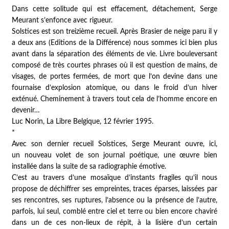
Dans cette solitude qui est effacement, détachement, Serge
Meurant s’enfonce avec rigueur.
Solstices
est son treizième recueil. Après
Brasier de neige
paru il y
a deux ans (Editions de la Différence) nous sommes ici bien plus
avant dans la séparation des éléments de vie. Livre bouleversant
composé de très courtes phrases où il est question de mains, de
visages, de portes fermées, de mort que l’on devine dans une
fournaise d’explosion atomique, ou dans le froid d’un hiver
exténué. Cheminement à travers tout cela de l’homme encore en
devenir…
Luc Norin,
La Libre Belgique
, 12 février 1995.
*
Avec son dernier recueil
Solstices
, Serge Meurant ouvre, ici,
un nouveau volet de son journal poétique, une œuvre bien
installée dans la suite de sa radiographie émotive.
C’est au travers d’une mosaïque d’instants fragiles qu’il nous
propose de déchiffrer ses empreintes, traces éparses, laissées par
ses rencontres, ses ruptures, l’absence ou la présence de l’autre,
parfois, lui seul, comblé entre ciel et terre ou bien encore chaviré
dans un de ces non-lieux de répit, à la lisière d’un certain