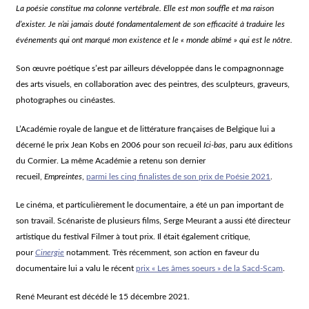
La poésie constitue ma colonne vertébrale. Elle est mon souffle et ma raison
d’exister. Je n’ai jamais douté fondamentalement de son efficacité à traduire les
événements qui ont marqué mon existence et le « monde abîmé » qui est le nôtre.
Son œuvre poétique s’est par ailleurs développée dans le compagnonnage
des arts visuels, en collaboration avec des peintres, des sculpteurs, graveurs,
photographes ou cinéastes.
L’Académie royale de langue et de littérature françaises de Belgique lui a
décerné le prix Jean Kobs en 2006 pour son recueil
Ici-bas
, paru aux éditions
du Cormier. La même Académie a retenu son dernier
recueil,
Empreintes
,
parmi les cinq finalistes de son prix de Poésie 2021
.
Le cinéma, et particulièrement le documentaire, a été un pan important de
son travail. Scénariste de plusieurs films, Serge Meurant a aussi été directeur
artistique du festival Filmer à tout prix. Il était également critique,
pour
Cinergie
notamment. Très récemment, son action en faveur du
documentaire lui a valu le récent
prix « Les âmes soeurs » de la Sacd-Scam
.
René Meurant est décédé le 15 décembre 2021.