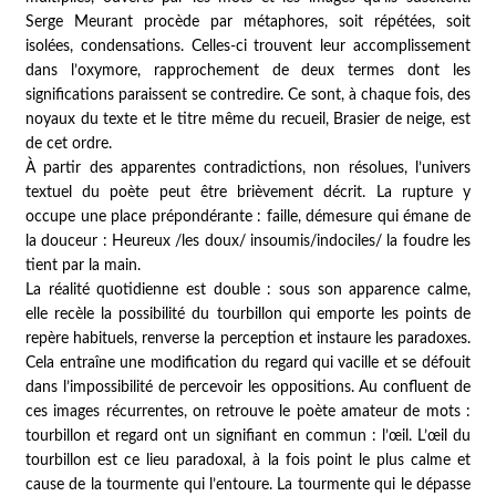
Serge Meurant procède par métaphores, soit répétées, soit
isolées, condensations. Celles-ci trouvent leur accomplissement
dans l’oxymore, rapprochement de deux termes dont les
significations paraissent se contredire. Ce sont, à chaque fois, des
noyaux du texte et le titre même du recueil, Brasier de neige, est
de cet ordre.
À partir des apparentes contradictions, non résolues, l’univers
textuel du poète peut être brièvement décrit. La rupture y
occupe une place prépondérante : faille, démesure qui émane de
la douceur : Heureux /les doux/ insoumis/indociles/ la foudre les
tient par la main.
La réalité quotidienne est double : sous son apparence calme,
elle recèle la possibilité du tourbillon qui emporte les points de
repère habituels, renverse la perception et instaure les paradoxes.
Cela entraîne une modification du regard qui vacille et se défouit
dans l’impossibilité de percevoir les oppositions. Au confluent de
ces images récurrentes, on retrouve le poète amateur de mots :
tourbillon et regard ont un signifiant en commun : l’œil. L’œil du
tourbillon est ce lieu paradoxal, à la fois point le plus calme et
cause de la tourmente qui l’entoure. La tourmente qui le dépasse