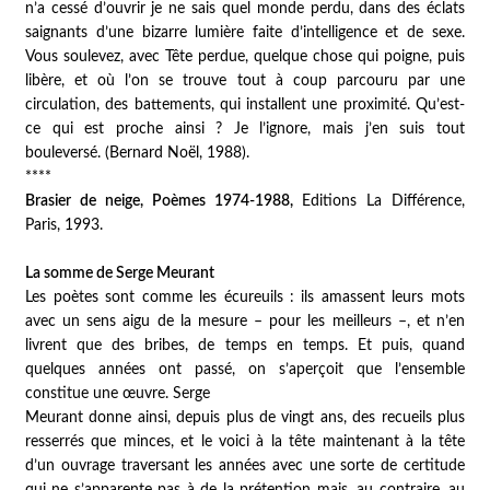
n’a cessé d’ouvrir je ne sais quel monde perdu, dans des éclats
saignants d’une bizarre lumière faite d’intelligence et de sexe.
Vous soulevez, avec
Tête perdue
, quelque chose qui poigne, puis
libère, et où l’on se trouve tout à coup parcouru par une
circulation, des battements, qui installent une proximité. Qu’est-
ce qui est proche ainsi ? Je l’ignore, mais j’en suis tout
bouleversé. (Bernard Noël, 1988).
****
Brasier de neige, Poèmes 1974-1988
,
Editions La Différence,
Paris, 1993.
La somme de Serge Meurant
Les poètes sont comme les écureuils : ils amassent leurs mots
avec un sens aigu de la mesure – pour les meilleurs –, et n’en
livrent que des bribes, de temps en temps. Et puis, quand
quelques années ont passé, on s’aperçoit que l’ensemble
constitue une œuvre. Serge
Meurant donne ainsi, depuis plus de vingt ans, des recueils plus
resserrés que minces, et le voici à la tête maintenant à la tête
d’un ouvrage traversant les années avec une sorte de certitude
qui ne s’apparente pas à de la prétention mais, au contraire, au