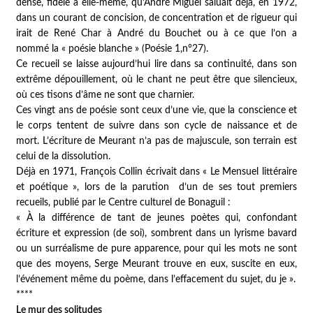
dense, fidèle à elle-même, qu’André Miguel saluait déjà, en 1972,
dans un courant de concision, de concentration et de rigueur qui
irait de René Char à André du Bouchet ou à ce que l’on a
nommé la « poésie blanche » (
Poésie 1
,n°27).
Ce recueil se laisse aujourd’hui lire dans sa continuité, dans son
extrême dépouillement, où le chant ne peut être que silencieux,
où ces tisons d’âme ne sont que charnier.
Ces vingt ans de poésie sont ceux d’une vie, que la conscience et
le corps tentent de suivre dans son cycle de naissance et de
mort. L’écriture de Meurant n’a pas de majuscule, son terrain est
celui de la dissolution.
Déjà en 1971, François Collin écrivait dans « Le Mensuel littéraire
et poétique », lors de la parution d’un de ses tout premiers
recueils, publié par le Centre culturel de Bonaguil :
« À la différence de tant de jeunes poètes qui, confondant
écriture et expression (de soi), sombrent dans un lyrisme bavard
ou un surréalisme de pure apparence, pour qui les mots ne sont
que des moyens, Serge Meurant trouve en eux, suscite en eux,
l’événement même du poème, dans l’effacement du sujet, du je ».
****
Le mur des solitudes