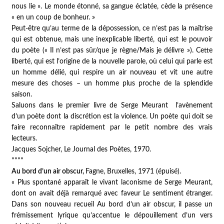
nous lie ». Le monde étonné, sa gangue éclatée, cède la présence
« en un coup de bonheur. »
Peut-être qu’au terme de la dépossession, ce n’est pas la maîtrise
qui est obtenue, mais une inexplicable liberté, qui est le pouvoir
du poète (« Il n’est pas sûr/que je règne/Mais je délivre »). Cette
liberté, qui est l’origine de la nouvelle parole, où celui qui parle est
un homme délié, qui respire un air nouveau et vit une autre
mesure des choses – un homme plus proche de la splendide
saison.
Saluons dans le premier livre de Serge Meurant l’avènement
d’un poète dont la discrétion est la violence. Un poète qui doit se
faire reconnaître rapidement par le petit nombre des vrais
lecteurs.
Jacques Sojcher,
Le Journal des Poètes
, 1970.
****
Au bord d’un air obscur
,
Fagne, Bruxelles, 1971 (épuisé).
« Plus spontané apparaît le vivant laconisme de Serge Meurant,
dont on avait déjà remarqué avec faveur
Le sentiment étranger
.
Dans son nouveau recueil
Au bord d’un air obscur
, il passe un
frémissement lyrique qu’accentue le dépouillement d’un vers