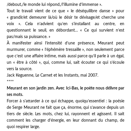
/debout,/le monde lui répond,/l’illumine d’immense ».
Tout le travail vient de ce que « le déséquilibre danse » pour
« grandir/et demeurer là/où le désir te dévisage/et cherche une
voix ». Cela n’advient qu’en s’installant au centre, en
questionnant le seuil, en débordant… « Ce qui survient n’est
pas/mais sa puissance. »
À manifester ainsi l’intensité d’une présence, Meurant peut
murmurer, comme « l’éphémère tressaille », non seulement parce
que c’est une affaire intime, mais aussi parce qu’il parle à un égal,
un « être à côté », qui, comme lui, sait écouter ce qui s’écoule
vers la source.
Jack Keguenne,
Le Carnet et les Instants
, mai 2007.
****
Meurant en son jardin zen. Avec
Ici-Bas
, le poète nous délivre par
ses mots.
Forcer à s’attarder à ce qui échappe, quoiqu’essentiel : la poésie
de Serge Meurant ne fait que ça, énorme, qui s’avance depuis un
tiers de siècle. Les mots, chez lui, rayonnent et agissent. Il sait
comment les charger d’énergie, en leur donnant du champ, de
quoi respirer large.