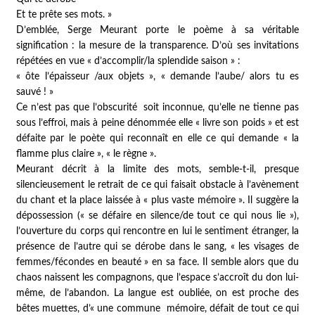
Et te prête ses mots. »
D’emblée, Serge Meurant porte le poème à sa véritable
signification : la mesure de la transparence. D’où ses invitations
répétées en vue « d’accomplir/la splendide saison » :
« ôte l’épaisseur /aux objets », « demande l’aube/ alors tu es
sauvé ! »
Ce n’est pas que l’obscurité soit inconnue, qu’elle ne tienne pas
sous l’effroi, mais à peine dénommée elle « livre son poids » et est
défaite par le poète qui reconnaît en elle ce qui demande « la
flamme plus claire », « le règne ».
Meurant décrit à la limite des mots, semble-t-il, presque
silencieusement le retrait de ce qui faisait obstacle à l’avènement
du chant et la place laissée à « plus vaste mémoire ». Il suggère la
dépossession (« se défaire en silence/de tout ce qui nous lie »),
l’ouverture du corps qui rencontre en lui le sentiment étranger, la
présence de l’autre qui se dérobe dans le sang, « les visages de
femmes/fécondes en beauté » en sa face. Il semble alors que du
chaos naissent les compagnons, que l’espace s’accroît du don lui-
même, de l’abandon. La langue est oubliée, on est proche des
bêtes muettes, d’« une commune mémoire, défait de tout ce qui