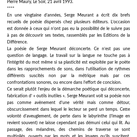
Pierre Maury,
Le Soir
, 21 avril 1993.
****
En une vingtaine d’années, Serge Meurant a écrit dix brefs
recueils de poésie dispersés chez plusieurs éditeurs. L’occasion
est donnée à ceux qui n’ont pas eu la possibilité de le suivre pas
à pas de découvrir ses textes, rassemblés par les Editions de la
Différence.
La poésie de Serge Meurant déconcerte. Ce n’est pas une
question de langage. Le travail sur la langue ne touche pas à
l’intégrité du mot même si sa plasticité est exploitée par le poète
dans les rapprochements de sons, dans l’utilisation de rythmes
différents suscités non par la métrique mais par ces
confrontations sonores, ou encore dans l’effort de concision.
Ce serait plutôt l’enjeu de la démarche poétique qui déconcerte,
fabrication d’ « outils inutiles ». Serge Meurant voit sa poésie non
pas comme avènement d’une vérité mais comme détour,
obscurcissement dans lequel le lecteur se perd un temps. Cette
volonté d’aveuglement, de perte dans le labyrinthe (l’image en
revient souvent) ne laisse cependant pas démuni celui qui lit. Au
passage, des méandres, des chemins de traverse se sont
multipliés, ouverts par les mots et les images qu’ils suscitent.