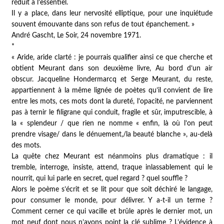
réduit à l’essentiel.
Il y a place, dans leur nervosité elliptique, pour une inquiétude
souvent émouvante dans son refus de tout épanchement. »
André Gascht,
Le Soir
, 24 novembre 1971.
*
« Aride, aride clarté : je pourrais qualifier ainsi ce que cherche et
obtient Meurant dans son deuxième livre,
Au bord d’un air
obscur
. Jacqueline Hondermarcq et Serge Meurant, du reste,
appartiennent à la même lignée de poètes qu’il convient de lire
entre les mots, ces mots dont la dureté, l’opacité, ne parviennent
pas à ternir le filigrane qui conduit, fragile et sûr, imputrescible, à
la « splendeur / que rien ne nomme « enfin, là où l’on peut
prendre visage/ dans le dénuement,/la beauté blanche », au-delà
des mots.
La quête chez Meurant est néanmoins plus dramatique : il
tremble, interroge, insiste, attend, traque inlassablement qui le
nourrit, qui lui parle en secret, quel regard ? quel souffle ?
Alors le poème s’écrit et se lit pour que soit déchiré le langage,
pour consumer le monde, pour délivrer. Y a-t-il un terme ?
Comment cerner ce qui vacille et brûle après le dernier mot, un
mot neuf dont nous n’avons point la clé sublime ? L’évidence à