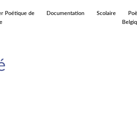
er Poétique de
Documentation
Scolaire
Poè
e
Belgi
é