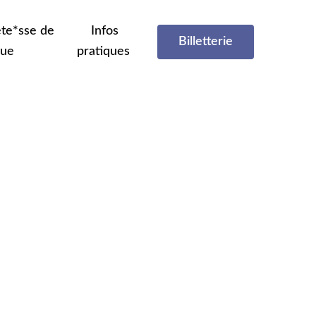
te*sse de
Infos
Billetterie
que
pratiques