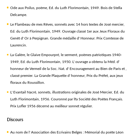
Ode aux Poilus, poème, Ed. du Luth Florimontain, 1949. Bois de Stella
Delcampe.
Le Flambeau de mes Rêves, sonnets avec 14 hors textes de José mercier,
Ed. du Luth Florimontain, 1949. Ouvrage classé 1er aux Jeux Floraux du
Genêt d' Or à Perpignan. Grande médaille d' Honneur. Prix Comtesse de
Laurencin.
La Galère, le Glaive Empourpré, le serment, poèmes patriotiques 1940-
1949, Ed. du Luth Florimontain, 1950. L' ouvrage a obtenu la Méd. d'
honneur de Vermeil de la Soc. Nat. d' Encouragement au Bien de Paris et ,
classé premier. La Grande Plaquette d' honneur, Prix du Préfet, aux jeux
floraux du Roussillon.
L' Evantail Nacré, sonnets, illustrations originales de José Mercier, Ed. du
Luth Florimontain, 1956. Couronné par lfa Société des Poètes Français.
Prix Lofler 1956 décerné au meilleur sonnet régulier.
Discours
Au nom de l' Association des Ecrivains Belges : Mémorial du poète Léon