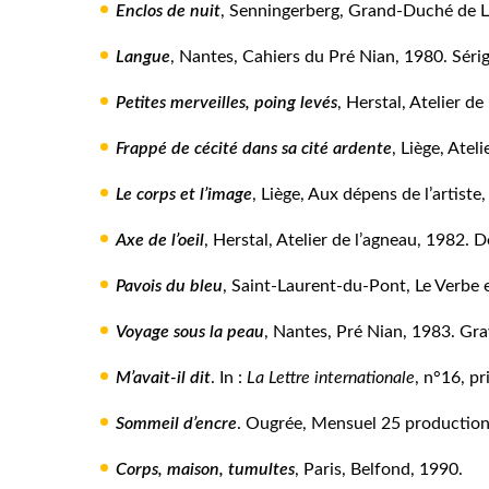
Enclos de nuit
, Senningerberg, Grand-Duché de 
Langue
, Nantes, Cahiers du Pré Nian, 1980. Séri
Petites merveilles, poing levés
, Herstal, Atelier de
Frappé de cécité dans sa cité ardente
, Liège, Atel
Le corps et l’image
, Liège, Aux dépens de l’artis
Axe de l’oeil
, Herstal, Atelier de l’agneau, 1982.
Pavois du bleu
, Saint-Laurent-du-Pont, Le Verbe e
Voyage sous la peau
, Nantes, Pré Nian, 1983. Gra
M’avait-il dit
. In :
La Lettre internationale
, n°16, p
Sommeil d’encre
. Ougrée, Mensuel 25 productions
Corps, maison, tumultes
, Paris, Belfond, 1990.