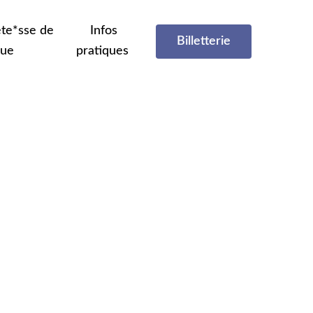
te*sse de
Infos
Billetterie
que
pratiques