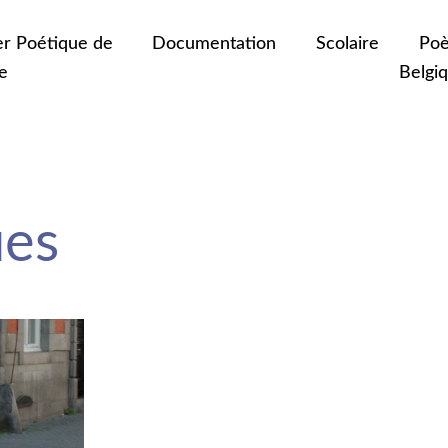
er Poétique de
Documentation
Scolaire
Poè
e
Belgi
es