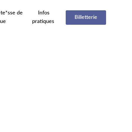
te*sse de
Infos
Billetterie
que
pratiques