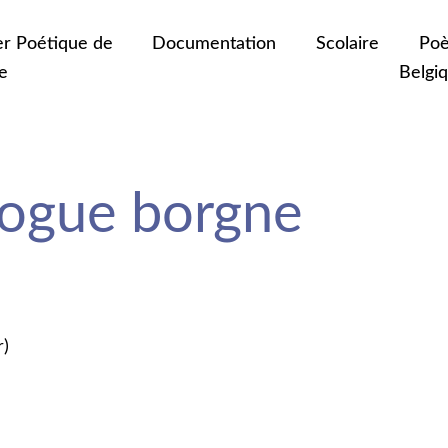
er Poétique de
Documentation
Scolaire
Poè
e
Belgi
ogue borgne
r)