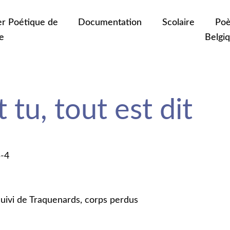
er Poétique de
Documentation
Scolaire
Poè
e
Belgi
 tu, tout est dit
5-4
suivi de Traquenards, corps perdus