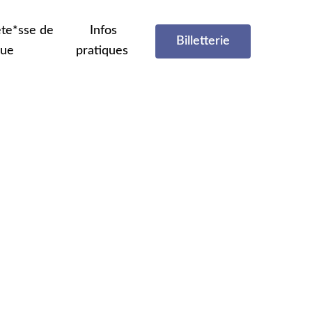
te*sse de
Infos
Billetterie
que
pratiques