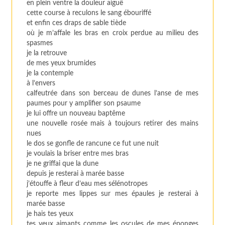
en plein ventre la douleur aiguë
cette course à reculons le sang ébouriffé
et enfin ces draps de sable tiède
où je m’affale les bras en croix perdue au milieu des
spasmes
je la retrouve
de mes yeux brumides
je la contemple
à l’envers
calfeutrée dans son berceau de dunes l’anse de mes
paumes pour y amplifier son psaume
je lui offre un nouveau baptême
une nouvelle rosée mais à toujours retirer des mains
nues
le dos se gonfle de rancune ce fut une nuit
je voulais la briser entre mes bras
je ne griffai que la dune
depuis je resterai à marée basse
j’étouffe à fleur d’eau mes sélénotropes
je reporte mes lippes sur mes épaules je resterai à
marée basse
je hais tes yeux
tes yeux aimants comme les oscules de mes éponges