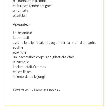
d’amadouer le tremblé
et la rosée tendre araignée
en sa toile
écartelée
Apesanteur
La pesanteur
la trompait
avec elle elle rusait louvoyer sur la mer d’un autre
souffle
étreindre
un inaccessible corps s’en griser elle était
la musique
la diamantait flammes
en ses lianes
à l’orée de nulle jungle
Extraits de
: « L’âme ses noces »