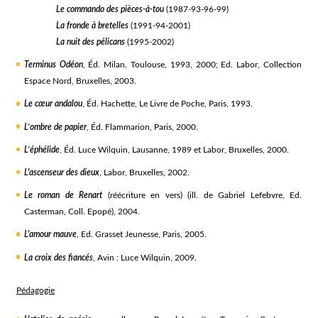
Le commando des pièces-à-tou
(1987-93-96-99)
La fronde à bretelles
(1991-94-2001)
La nuit des pélicans
(1995-2002)
Terminus Odéon
, Éd. Milan, Toulouse, 1993, 2000; Ed. Labor, Collection
Espace Nord, Bruxelles, 2003.
Le cœur andalou
, Éd. Hachette, Le Livre de Poche, Paris, 1993.
L’ombre de papier
, Éd. Flammarion, Paris, 2000.
L’éphélide
, Éd. Luce Wilquin, Lausanne, 1989 et Labor, Bruxelles, 2000.
L'ascenseur des dieux
, Labor, Bruxelles, 2002.
Le roman de Renart
(réécriture en vers) (ill. de Gabriel Lefebvre, Ed.
Casterman, Coll. Epopé), 2004.
L'amour mauve
, Ed. Grasset Jeunesse, Paris, 2005.
La croix des fiancés
, Avin : Luce Wilquin, 2009.
Pédagogie