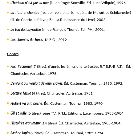
L’horizon n’est pas la mer
(ill. de Roger Somville, Ed. Luce Wilquin), 1996.
La flûte enchantée
(récit en vers d’après l’opéra de Mozart et Schikaneder)
(ill. de Gabriel Lefebvre, Ed. La Renaissance du Livre), 2002.
Le fou du labyrinthe
(ill. de François Thonet, Ed. IPH), 2001.
Les chemins de Janus
, M.E.O., 2012.
Contes
Flic, l’écureuil
(7 titres), d’après les émissions télévisées R.T.B.F.-B.R.T., Éd.
Chantecler, Aartselaar, 1976.
L’enfant qui voulait devenir clown
, Éd. Casterman, Tournai, 1980, 1992.
Lecture facile
(4 titres), Chantecler, Aartselaar, 1981.
Hubert va à la pêche
, Éd. Casterman, Tournai, 1983, 1990.
Gil et Julie
(6 titres), série T.V., R.T.L. Editions, Luxembourg, 1983-1984.
Histoires d’animaux
(14 titres), Éd. Chantecler, Aartselaar, 1983-1984.
Arsène lapin
(9 titres), Éd. Casterman, Tournai, 1985-1994.