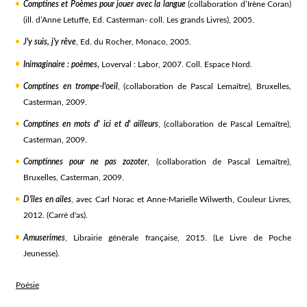
Comptines et Poèmes pour jouer avec la langue
(collaboration d’Irène Coran)
(ill. d’Anne Letuffe, Ed. Casterman- coll. Les grands Livres), 2005.
J'y suis, j'y rêve
, Ed. du Rocher, Monaco, 2005.
Inimaginaire : poèmes
,
Loverval : Labor, 2007. Coll. Espace Nord.
Comptines en trompe-l'oeil
, (collaboration de Pascal Lemaître), Bruxelles,
Casterman, 2009.
Comptines en mots d' ici et d' ailleurs
, (collaboration de Pascal Lemaître),
Casterman, 2009.
Comptinnes pour ne pas zozoter
, (collaboration de Pascal Lemaître),
Bruxelles, Casterman, 2009.
D'îles en ailes
, avec Carl Norac et Anne-Marielle Wilwerth, Couleur Livres,
2012. (Carré d'as).
Amuserimes
, Librairie générale française, 2015. (Le Livre de Poche
Jeunesse).
Poésie