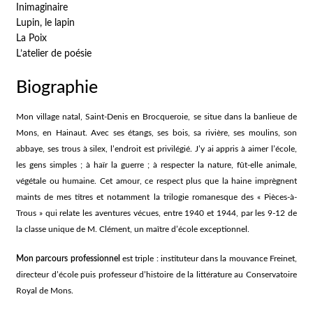
Inimaginaire
Lupin, le lapin
La Poix
L’atelier de poésie
Biographie
Mon village natal, Saint-Denis en Brocqueroie, se situe dans la banlieue de
Mons, en Hainaut. Avec ses étangs, ses bois, sa rivière, ses moulins, son
abbaye, ses trous à silex, l’endroit est privilégié. J’y ai appris à aimer l’école,
les gens simples ; à haïr la guerre ; à respecter la nature, fût-elle animale,
végétale ou humaine. Cet amour, ce respect plus que la haine imprègnent
maints de mes titres et notamment la trilogie romanesque des « Pièces-à-
Trous » qui relate les aventures vécues, entre 1940 et 1944, par les 9-12 de
la classe unique de M. Clément, un maître d’école exceptionnel.
Mon parcours professionnel
est triple : instituteur dans la mouvance Freinet,
directeur d’école puis professeur d’histoire de la littérature au Conservatoire
Royal de Mons.