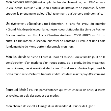
Mon parcours artistique
est simple. Le Prix du Hainaut reçu en 1966 en sera
le vrai déclic. Depuis 1960, je suis auteur de littérature de jeunesse. À cette
époque, le phénomène, aujourd’hui rayonnant, était encore embryonnaire.
Un événement déterminant
fut l’obtention, à Paris, fin 1989, du premier
« Grand Prix de poésie pour la jeunesse » pour
Jaffabules
(Le Livre de Poche).
Ma nomination au Prix Hans Christian Andersen 2000 (IBBY) en fut un
autre. La Bibliothèque (section jeunesse) de Fontaine-L’Evêque et une Ecole
fondamentale de Mons portent désormais mon nom.
Mon lieu de vie
se niche à l’orée du bois d’Erbisoeul où la famille jouit de la
considération d’un merle et d’un rouge-gorge, de la gratitude des mésanges,
des araignées, des écureuils et des lapins. L’un d’eux « Arsène Lupin » est le
héros d’une série d’albums traduits et diffusés dans maints pays (Casterman).
Pourquoi j’écris ?
Pour la part d’enfance qui vit en chacun de nous, discrète
et révélée, au-delà des âges et des modes.
Mon chemin de vie est à l’image d’un alexandrin du Prince de Ligne :