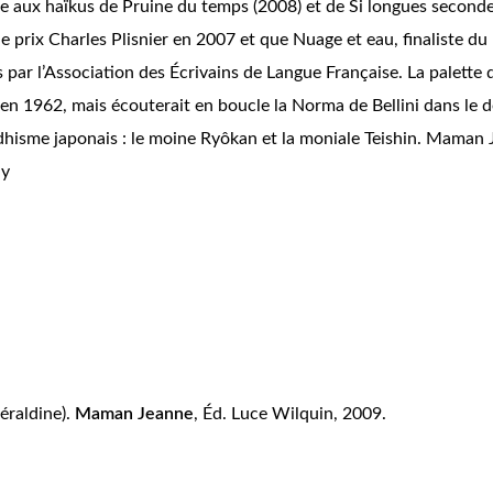
te aux haïkus de
Pruine du temps
(2008) et de
Si longues second
le prix Charles Plisnier en 2007 et que Nuage et eau, finaliste d
par l’Association des Écrivains de Langue Française. La palette
n 1962, mais écouterait en boucle la Norma de Bellini dans le d
isme japonais : le moine Ryôkan et la moniale Teishin. Maman Je
ay
éraldine).
Maman Jeanne
, Éd. Luce Wilquin, 2009.