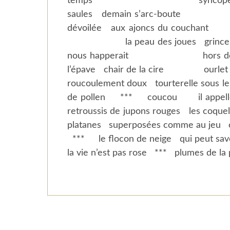
temps *** syncope du silence 
saules demain s’arc-boute 
dévoilée aux ajoncs du co
la peau des joues grincent le
nous happerait hors de l’univer
l’épave chair de la 
roucoulement doux
tourterelle sous l
de pollen
***
coucou il appell
retroussis de jupons rouges
les coquel
platanes
superposées comme au jeu
***
le flocon de neige
qui peut s
la vie n’est pas rose
***
plumes de la 