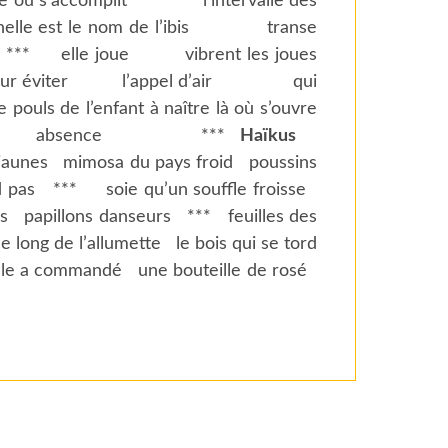
ù s’accomplit l’intervalle des
est le nom de l’ibis transe
lle joue vibrent les joues
 pour éviter l’appel d’air qui
 l’enfant à naître là où s’ouvre
ppel absence ***
Haïkus
aunes
mimosa du pays froid
poussins
d pas
***
soie qu’un souffle froisse
s
papillons danseurs
***
feuilles des
le long de l’allumette
le bois qui se tord
lle a commandé
une bouteille de rosé