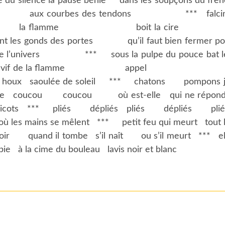
la pause bénie dans les soupçons du frêne o
aux courbes des tendons *** falcinelle 
uchant la flamme boit la cire *** e
s gonds des portes qu’il faut bien fermer
s *** sous la pulpe du pouce bat le pouls de
cire ourlet vif de la flamme a
e houx
saoulée de soleil
***
chatons pompons j
e
coucou coucou où est-elle
qui ne répon
icots
***
pliés dépliés
pliés dépliés plié
où les mains se mêlent
***
petit feu qui meurt
tout 
avoir quand il tombe
s’il naît ou s’il meurt
***
e
pie
à la cime du bouleau
lavis noir et blanc