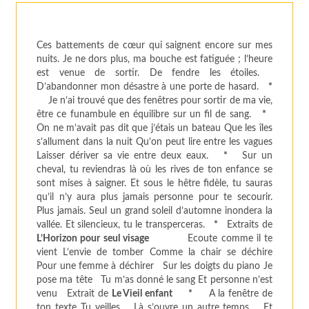
Ces battements de cœur qui saignent encore sur mes
nuits. Je ne dors plus, ma bouche est fatiguée ; l’heure
est venue de sortir. De fendre les étoiles.
D’abandonner mon désastre à une porte de hasard.
*
Je n’ai trouvé que des fenêtres pour sortir de ma vie,
être ce funambule en équilibre sur un fil de sang.
*
On ne m’avait pas dit que j’étais un bateau Que les îles
s’allument dans la nuit Qu’on peut lire entre les vagues
Laisser dériver sa vie entre deux eaux.
*
Sur un
cheval, tu reviendras là où les rives de ton enfance se
sont mises à saigner. Et sous le hêtre fidèle, tu sauras
qu’il n’y aura plus jamais personne pour te secourir.
Plus jamais. Seul un grand soleil d’automne inondera la
vallée. Et silencieux, tu le transperceras.
*
Extraits de
L’Horizon pour seul visage
Ecoute comme il te
vient L’envie de tomber Comme la chair se déchire
Pour une femme à déchirer Sur les doigts du piano Je
pose ma tête Tu m’as donné le sang Et personne n’est
venu Extrait de
Le Vieil enfant
*
A la fenêtre de
ton texte Tu veilles. Là s’ouvre un autre temps. Et