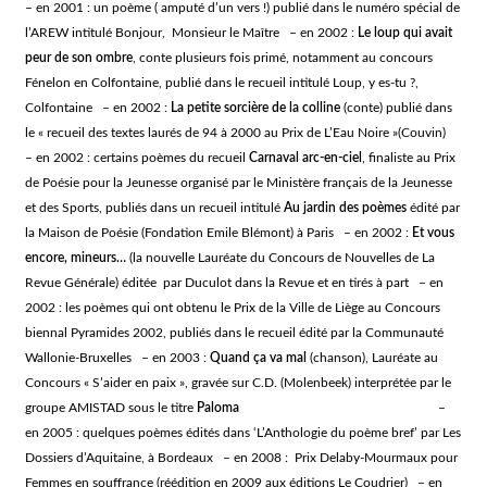
– en 2001 : un poème ( amputé d’un vers !) publié dans le numéro spécial de
l’AREW intitulé
Bonjour, Monsieur le Maître
– en 2002 :
Le loup qui avait
peur de son ombre
, conte plusieurs fois primé, notamment au concours
Fénelon en Colfontaine, publié dans le recueil intitulé
Loup, y es-tu ?
,
Colfontaine – en 2002 :
La petite sorcière de la colline
(conte) publié dans
le « recueil des textes laurés de 94 à 2000 au Prix de L’Eau Noire »(Couvin)
– en 2002 : certains poèmes du recueil
Carnaval arc-en-ciel
,
finaliste au Prix
de Poésie pour la Jeunesse organisé par le Ministère français de la Jeunesse
et des Sports, publiés dans un recueil intitulé
Au jardin des poèmes
édité par
la Maison de Poésie (Fondation Emile Blémont) à Paris –
en 2002
:
Et vous
encore, mineurs…
(la nouvelle Lauréate du Concours de Nouvelles de La
Revue Générale) éditée par Duculot dans la Revue et en tirés à part – en
2002 : les poèmes qui ont obtenu le Prix de la Ville de Liège au Concours
biennal Pyramides 2002, publiés dans le recueil édité par la Communauté
Wallonie-Bruxelles – en 2003 :
Quand ça va mal
(chanson), Lauréate au
Concours « S’aider en paix », gravée sur C.D. (Molenbeek) interprétée par le
groupe AMISTAD sous le titre
Paloma
–
en 2005 : quelques poèmes édités dans ‘L’Anthologie du poème bref’ par Les
Dossiers d’Aquitaine, à Bordeaux – en 2008 : Prix Delaby-Mourmaux pour
Femmes en souffrance (réédition en 2009 aux éditions Le Coudrier) – en