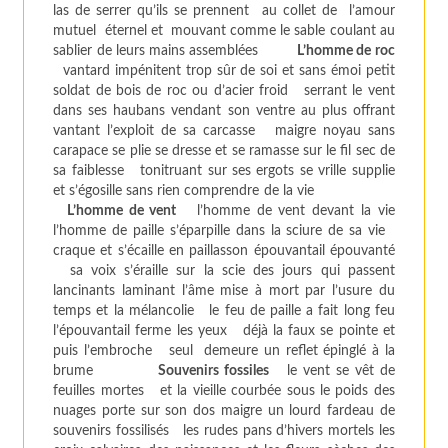
las de serrer qu’ils se prennent au collet de l’amour
mutuel éternel et mouvant comme le sable coulant au
sablier de leurs mains assemblées
L’homme de roc
vantard impénitent trop sûr de soi et sans émoi petit
soldat de bois de roc ou d’acier froid serrant le vent
dans ses haubans vendant son ventre au plus offrant
vantant l’exploit de sa carcasse maigre noyau sans
carapace se plie se dresse et se ramasse sur le fil sec de
sa faiblesse tonitruant sur ses ergots se vrille supplie
et s’égosille sans rien comprendre de la vie
L’homme de vent
l’homme de vent devant la vie
l’homme de paille s’éparpille dans la sciure de sa vie
craque et s’écaille en paillasson épouvantail épouvanté
sa voix s’éraille sur la scie des jours qui passent
lancinants laminant l’âme mise à mort par l’usure du
temps et la mélancolie le feu de paille a fait long feu
l’épouvantail ferme les yeux déjà la faux se pointe et
puis l’embroche seul demeure un reflet épinglé à la
brume
Souvenirs fossiles
le vent se vêt de
feuilles mortes et la vieille courbée sous le poids des
nuages porte sur son dos maigre un lourd fardeau de
souvenirs fossilisés les rudes pans d’hivers mortels les