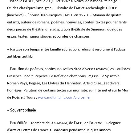
– Isabelle FABLE, née le 31 juillet 1949 à Ixelles, de nationalité belge –
Études classiques latin-grec – Histoire de l’Art et Archéologie à l’ULB
(inachevé) – Épouse Jean-Jacques FABLE en 1970. – Maman de quatre
enfants, auteur de romans, poèmes, nouvelles, contes, textes pour enfants,
deux pièces de théâtre, une adaptation théâtrale de Simenon, quelques
essais, textes humoristiques et paroles de chansons
– Partage son temps entre famille et création, refusant résolument l’adage
aut liberi aut libri
–
Parution de poèmes, contes, nouvelles
dans diverses revues (Les Coulisses,
Présence, Inédit, Repères, Le Reflet de chez nous, Pégase, Le Spantole,
Roman Pays, Pégase, Les Elytres du Hanneton, Arts d’Oise…) et divers
florilèges. Parution de certains textes sur mon site, sur Internet et sur le Mur
de Poésie à Tours :
www.multimania.com/crcrosnier
–
Souvent primée
–
Peu éditée
– Membre de la SABAM, de l’AEB, de l’AREW – Déléguée
d’Arts et Lettres de France à Bordeaux pendant quelques années