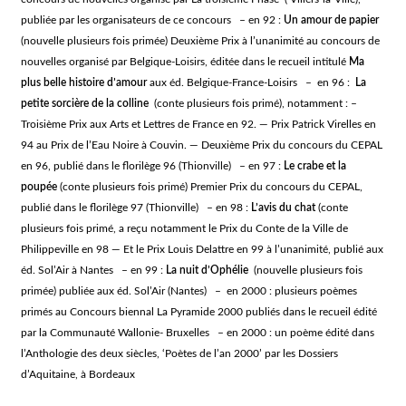
publiée par les organisateurs de ce concours – en 92 :
Un amour de papier
(nouvelle plusieurs fois primée) Deuxième Prix à l’unanimité au concours de
nouvelles organisé par Belgique-Loisirs, éditée dans le recueil intitulé
Ma
plus belle histoire d’amour
aux éd. Belgique-France-Loisirs – en 96 :
La
petite sorcière de la colline
(conte plusieurs fois primé), notamment : –
Troisième Prix aux Arts et Lettres de France en 92. — Prix Patrick Virelles en
94 au Prix de l’Eau Noire à Couvin. — Deuxième Prix du concours du CEPAL
en 96, publié dans le florilège 96 (Thionville) – en 97 :
Le crabe et la
poupée
(conte plusieurs fois primé) Premier Prix du concours du CEPAL,
publié dans le florilège 97 (Thionville) – en 98 :
L’avis du chat
(conte
plusieurs fois primé, a reçu notamment le Prix du Conte de la Ville de
Philippeville en 98 — Et le Prix Louis Delattre en 99 à l’unanimité, publié aux
éd. Sol’Air à Nantes – en 99 :
La nuit d’Ophélie
(nouvelle plusieurs fois
primée) publiée aux éd. Sol’Air (Nantes) – en 2000 : plusieurs poèmes
primés au Concours biennal La Pyramide 2000 publiés dans le recueil édité
par la Communauté Wallonie- Bruxelles – en 2000 : un poème édité dans
l’Anthologie des deux siècles, ‘Poètes de l’an 2000’ par les Dossiers
d’Aquitaine, à Bordeaux