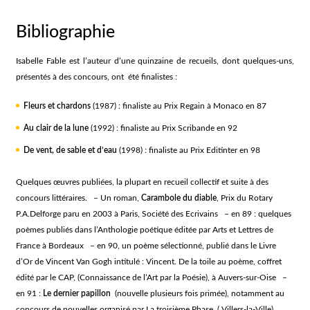
Bibliographie
Isabelle Fable est l’auteur d’une quinzaine de recueils, dont quelques-uns,
présentés à des concours, ont été finalistes :
Fleurs et chardons
(1987) : finaliste au Prix Regain à Monaco en 87
Au clair de la lune
(1992) : finaliste au Prix Scribande en 92
De vent, de sable et d’eau
(1998) : finaliste au Prix Editinter en 98
Quelques œuvres publiées, la plupart en recueil collectif et suite à des
concours littéraires. – Un roman,
Carambole du diable
, Prix du Rotary
P.A.Delforge paru en 2003 à Paris, Société des Ecrivains – en 89 : quelques
poèmes publiés dans l’Anthologie poétique éditée par Arts et Lettres de
France à Bordeaux – en 90, un poème sélectionné, publié dans le Livre
d’Or de Vincent Van Gogh intitulé :
Vincent. De la toile au poème
, coffret
édité par le CAP, (Connaissance de l’Art par la Poésie), à Auvers-sur-Oise –
en 91 :
Le dernier papillon
(nouvelle plusieurs fois primée), notamment au
concours de nouvelles organisé par La troisième Phase ( Villers-la-Ville),