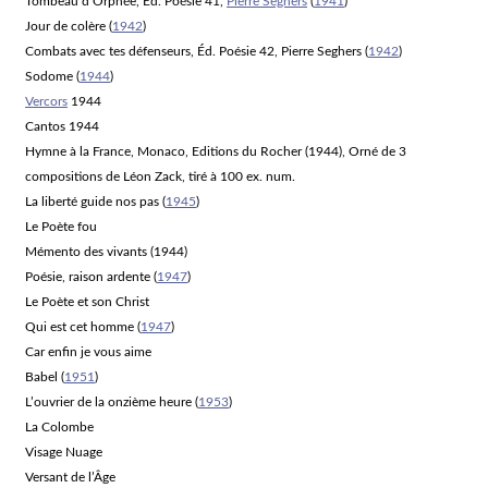
Tombeau d’Orphée
, Éd.
Poésie 41
,
Pierre Seghers
(
1941
)
Jour de colère
(
1942
)
Combats avec tes défenseurs
, Éd.
Poésie 42
, Pierre Seghers (
1942
)
Sodome
(
1944
)
Vercors
1944
Cantos
1944
Hymne à la France
, Monaco, Editions du Rocher (1944), Orné de 3
compositions de Léon Zack, tiré à 100 ex. num.
La liberté guide nos pas
(
1945
)
Le Poète fou
Mémento des vivants (1944)
Poésie, raison ardente
(
1947
)
Le Poète et son Christ
Qui est cet homme
(
1947
)
Car enfin je vous aime
Babel
(
1951
)
L’ouvrier de la onzième heure
(
1953
)
La Colombe
Visage Nuage
Versant de l’Âge