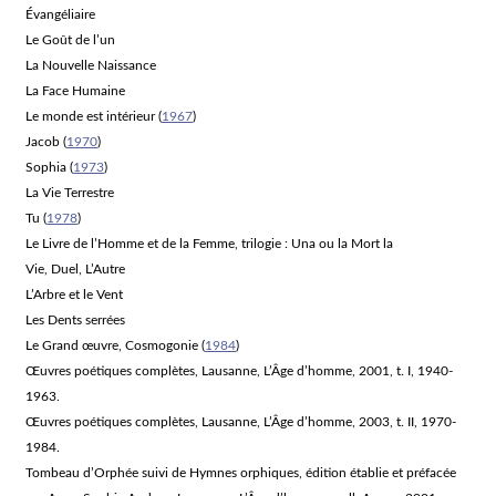
Évangéliaire
Le Goût de l’un
La Nouvelle Naissance
La Face Humaine
Le monde est intérieur
(
1967
)
Jacob
(
1970
)
Sophia
(
1973
)
La Vie Terrestre
Tu
(
1978
)
Le Livre de l’Homme et de la Femme
, trilogie :
Una ou la Mort la
Vie
,
Duel
,
L’Autre
L’Arbre et le Vent
Les Dents serrées
Le Grand œuvre, Cosmogonie
(
1984
)
Œuvres poétiques complètes
, Lausanne, L’Âge d’homme, 2001, t. I, 1940-
1963.
Œuvres poétiques complètes
, Lausanne, L’Âge d’homme, 2003, t. II, 1970-
1984.
Tombeau d’Orphée
suivi de
Hymnes orphiques
, édition établie et préfacée