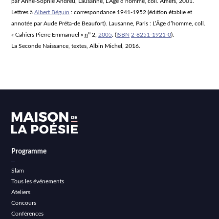
par Anne-Sophie Andreu, Lausanne, L’Âge d’homme, coll. Amers, 2001.
Lettres à
Albert Béguin
: correspondance 1941-1952
(édition établie et
annotée par Aude Préta-de Beaufort). Lausanne, Paris : L’Âge d’homme, coll.
o
« Cahiers Pierre Emmanuel »
n
2,
2005
.
(
ISBN
2-8251-1921-0
)
.
La Seconde Naissance
, textes, Albin Michel, 2016.
Programme
Slam
Tous les événements
Ateliers
Concours
Conférences