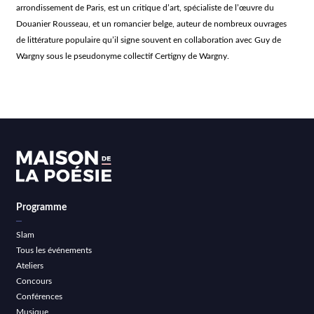
arrondissement de Paris, est un critique d’art, spécialiste de l’œuvre du
Douanier Rousseau, et un romancier belge, auteur de nombreux ouvrages
de littérature populaire qu’il signe souvent en collaboration avec Guy de
Wargny sous le pseudonyme collectif Certigny de Wargny.
Programme
Slam
Tous les événements
Ateliers
Concours
Conférences
Musique